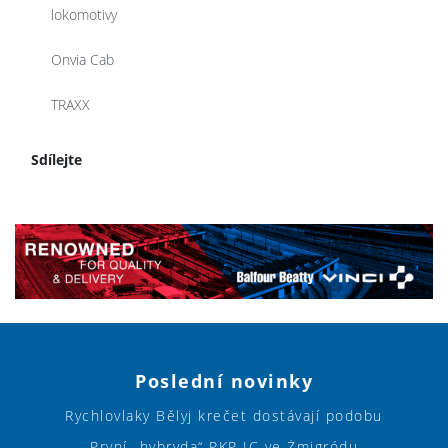
lokomotivy
Onvia Cab
TRAXX
Sdílejte
Poslední novinky
Rychlovlaky Bělyj krečet dostávají podobu
První „hybryda“ PKP IC ve Żmigródu