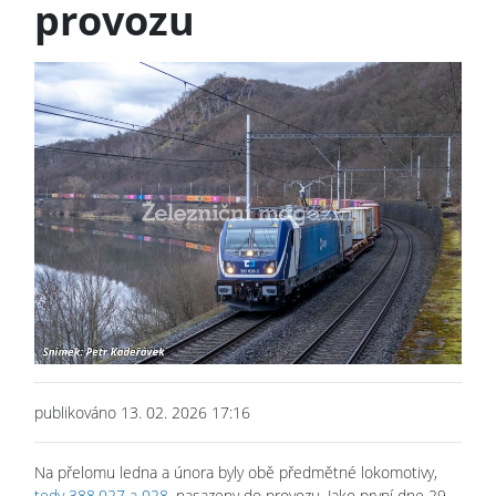
provozu
publikováno 13. 02. 2026 17:16
Na přelomu ledna a února byly obě předmětné lokomotivy,
tedy 388.027 a 028
, nasazeny do provozu. Jako první dne 29.