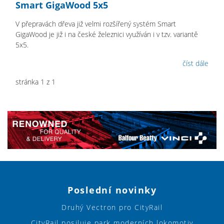
Smart GigaWood 5x5
V přepravách dřeva již velmi rozšířený systém Smart
GigaWood je již i na české železnici využíván i v tzv. variantě
5x5.
číst dále
stránka 1 z 1
Poslední novinky
Druhý Vectron pro CityRail
CityRail posiluje park moderních lokomotiv