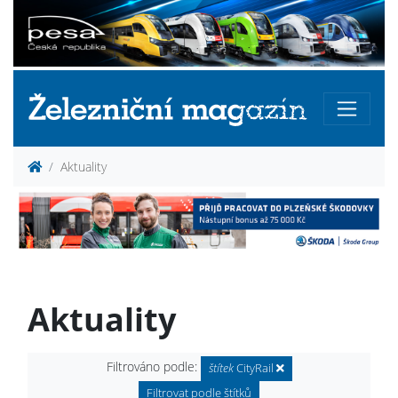
Aktuality
Aktuality
Filtrováno podle:
štítek
CityRail
Filtrovat podle štítků