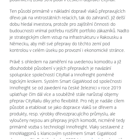
Ten působí primárně v nákladní dopravě vlaků přepravujících
dřevo jak na vnitrostátních relacích, tak do zahraničí. Již delší
dobu hledal investora, protože pro zajištění činnosti do
budoucnosti vnímal potřebu rozšířit portfolio zákazníků. Nadto
je strategickým cílem vstup na infrastrukturu v Rakousku a
Německu, aby měl své přepravy do těchto zemí pod
kontrolou v celém úseku po provozní i ekonomické stránce.
Právě s ohledem na zaměření na uvedenou komoditu a již
dlouhodobé působení v jejích přepravách je navázání
spolupráce společností CityRail a Innofreight poměrně
logickým krokem. Systém Smart GigaWood od společnosti
Innofreight se od zavedení na české železnici v roce 2019
uplatňuje čím dál více a souběžně stále narůstají objemy
přeprav CityRailu díky jeho flexibilitě. Pro něj je nadále cílem
působit a etablovat se jako dopravce vlaků se dřevem a
produkty, resp. výrobky dřevozpracujícího průmyslu, ale
vyloučeny nejsou ani přepravy jiných komodit, nicméně tedy
primárně vozba s technologií Innofreight. Vlaky sestavené z
InnoWaggonů s klanicovým systémem Smart GigaWood