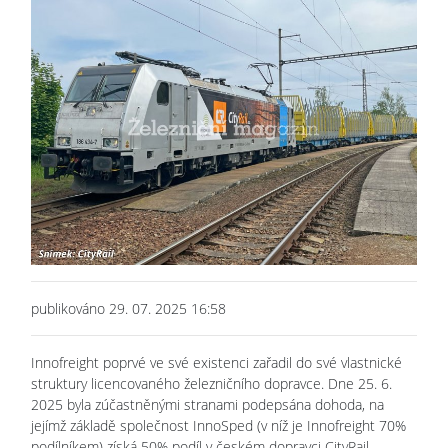
publikováno 29. 07. 2025 16:58
Innofreight poprvé ve své existenci zařadil do své vlastnické
struktury licencovaného železničního dopravce. Dne 25. 6.
2025 byla zúčastněnými stranami podepsána dohoda, na
jejímž základě společnost InnoSped (v níž je Innofreight 70%
podílníkem) získá 50% podíl v českém dopravci CityRail.