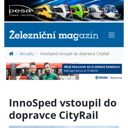
Aktuality
InnoSped vstoupil do dopravce CityRail
InnoSped vstoupil do
dopravce CityRail