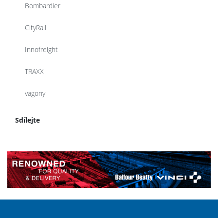
Bombardier
CityRail
Innofreight
TRAXX
vagony
Sdílejte