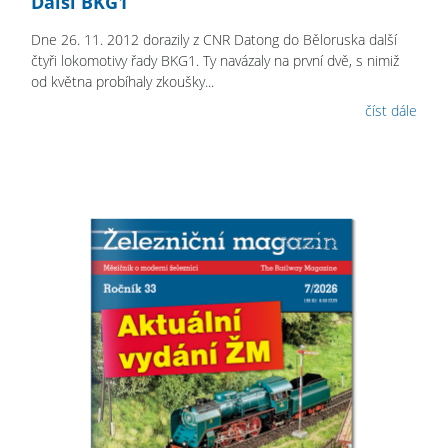
Další BKG1
Dne 26. 11. 2012 dorazily z CNR Datong do Běloruska další
čtyři lokomotivy řady BKG1. Ty navázaly na první dvě, s nimiž
od května probíhaly zkoušky...
číst dále