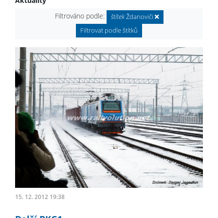
Aktuality
Filtrováno podle:
štítek
Ždanoviči
Filtrovat podle štítků
15. 12. 2012 19:38