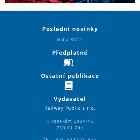
Poslední novinky
Další BKG1
Předplatné
Ostatní publikace
Vydavatel
Railway Public s.r.o.
K Pasekám 2984/45
760 01 Zlín
tel. +420 603 824 955