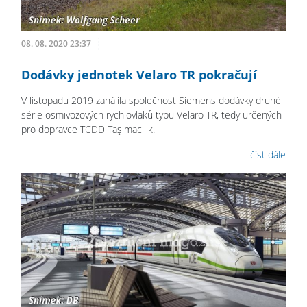
08. 08. 2020 23:37
Dodávky jednotek Velaro TR pokračují
V listopadu 2019 zahájila společnost Siemens dodávky druhé
série osmivozových rychlovlaků typu Velaro TR, tedy určených
pro dopravce TCDD Taşımacılık.
číst dále