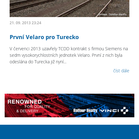
21. 09. 2013 23:24
První Velaro pro Turecko
V červenci 2013 uzavřely TCDD kontrakt s firmou Siemens na
sedm vysokorychlostních jednotek Velaro. První z nich byla
odeslána do Turecka již nyní...
číst dále