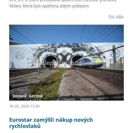
Velaro, která byla opatřena zlatým polepem.
číst dále
16. 05. 2024 13:30
Eurostar zamýšlí nákup nových
rychlovlaků