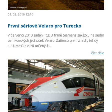
01. 02. 2016 12:10
První sériové Velaro pro Turecko
V červenci 2013 zadaly TCDD firmě Siemens zakázku na sedm
osmivozových jednotek Velaro. Zatímco první z nich, tehdy
sestavená z vozů určených...
číst dále