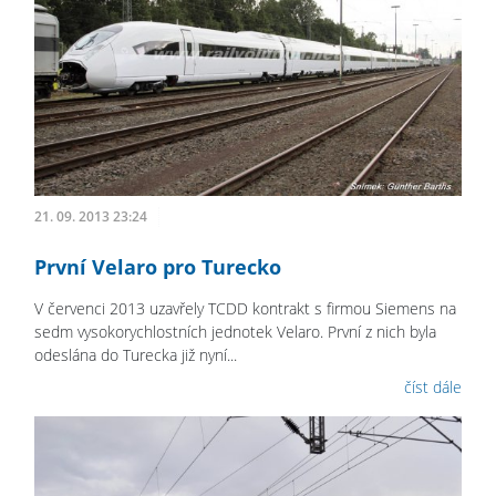
21. 09. 2013 23:24
První Velaro pro Turecko
V červenci 2013 uzavřely TCDD kontrakt s firmou Siemens na
sedm vysokorychlostních jednotek Velaro. První z nich byla
odeslána do Turecka již nyní...
číst dále