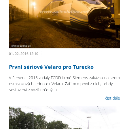
01. 02. 2016 12:10
První sériové Velaro pro Turecko
V červenci 2013 zadaly TCDD firmě Siemens zakázku na sedm
osmivozových jednotek Velaro. Zatímco první z nich, tehdy
sestavená z vozů určených...
číst dále