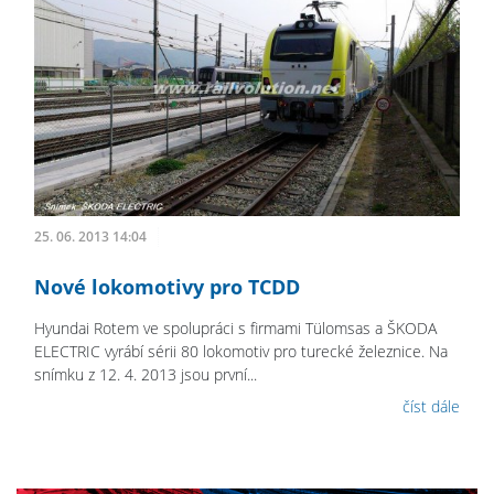
25. 06. 2013 14:04
Nové lokomotivy pro TCDD
Hyundai Rotem ve spolupráci s firmami Tülomsas a ŠKODA
ELECTRIC vyrábí sérii 80 lokomotiv pro turecké železnice. Na
snímku z 12. 4. 2013 jsou první...
číst dále