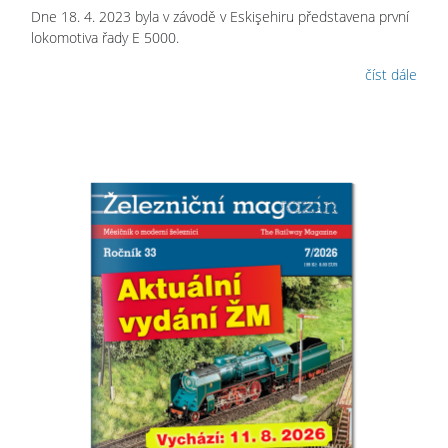
Dne 18. 4. 2023 byla v závodě v Eskişehiru představena první
lokomotiva řady E 5000.
číst dále