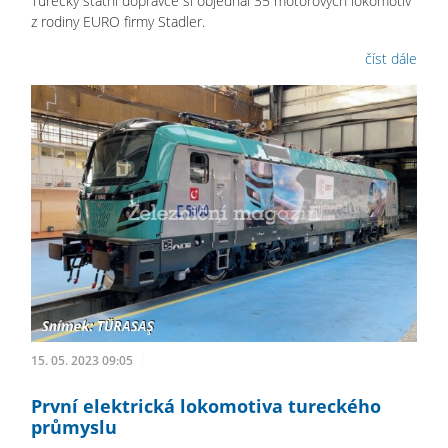
Turecký státní dopravce si objednal 35 motorových lokomotiv
z rodiny EURO firmy Stadler.
číst dále
15. 05. 2023 09:05
První elektrická lokomotiva tureckého
průmyslu