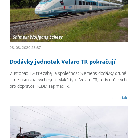
08. 08. 2020 23:37
Dodávky jednotek Velaro TR pokračují
V listopadu 2019 zahájila společnost Siemens dodávky druhé
série osmivozových rychlovlaků typu Velaro TR, tedy určených
pro dopravce TCDD Taşımacılık.
číst dále