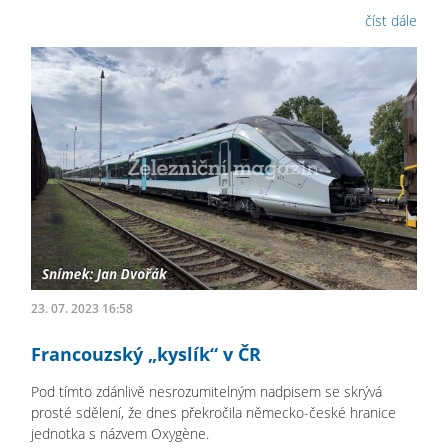
číst dále
23. 07. 2023 16:58
Francouzský „kyslík“ v ČR
Pod tímto zdánlivě nesrozumitelným nadpisem se skrývá
prosté sdělení, že dnes překročila německo-české hranice
jednotka s názvem Oxygène.