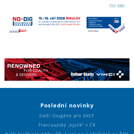
číst dále
Poslední novinky
Další Oxygène pro SNCF
Francouzský „kyslík“ v ČR