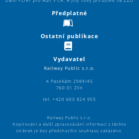
Další FLIRT pro Adif v ČR. A jiný nový přírůstek na ŽZO
Předplatné
Ostatní publikace
Vydavatel
Railway Public s.r.o.
K Pasekám 2984/45
760 01 Zlín
tel. +420 603 824 955
Railway Public s.r.o.
Kopírování a další zpracovávání informací z těchto
stránek je bez předchozího souhlasu zakázáno.