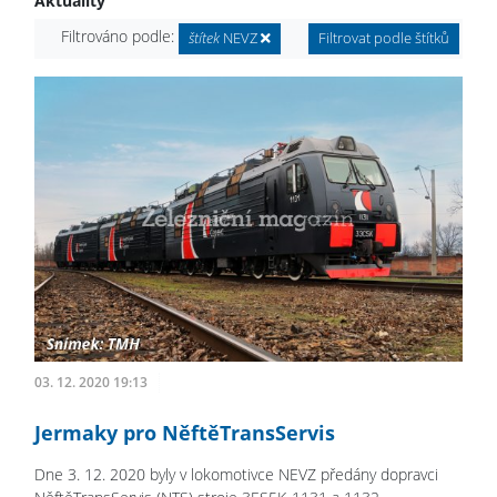
Aktuality
Filtrováno podle:
štítek
NEVZ
Filtrovat podle štítků
03. 12. 2020 19:13
Jermaky pro NěftěTransServis
Dne 3. 12. 2020 byly v lokomotivce NEVZ předány dopravci