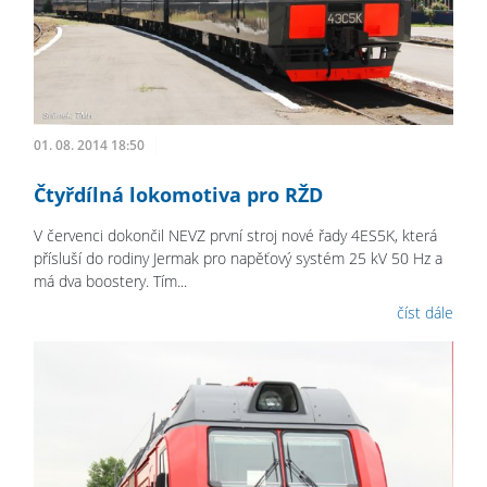
01. 08. 2014 18:50
Čtyřdílná lokomotiva pro RŽD
V červenci dokončil NEVZ první stroj nové řady 4ES5K, která
přísluší do rodiny Jermak pro napěťový systém 25 kV 50 Hz a
má dva boostery. Tím...
číst dále