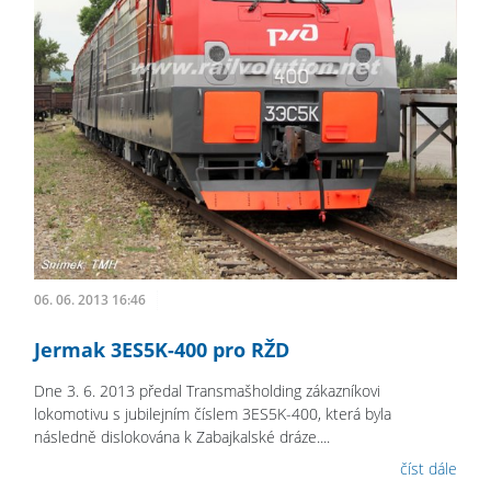
06. 06. 2013 16:46
Jermak 3ES5K-400 pro RŽD
Dne 3. 6. 2013 předal Transmašholding zákazníkovi
lokomotivu s jubilejním číslem 3ES5K-400, která byla
následně dislokována k Zabajkalské dráze....
číst dále