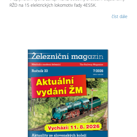
RŽD na 15 elektrických lokomotiv řady 4ES5K.
číst dále