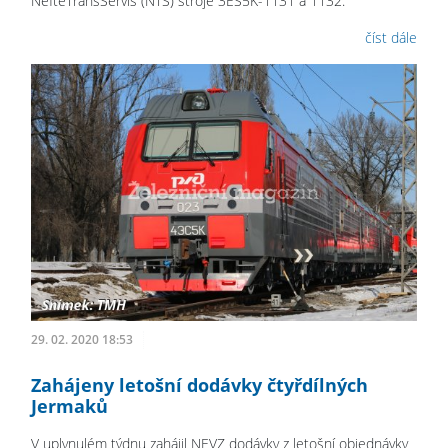
NěftěTransServis (NTS) stroje 3ES5K-1131 a 1132.
číst dále
29. 02. 2020 18:53
Zahájeny letošní dodávky čtyřdílných
Jermaků
V uplynulém týdnu zahájil NEVZ dodávky z letošní objednávky