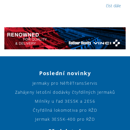
číst dále
Poslední novinky
Jermaky pro NěftěTransServis
Zahájeny letošní dodávky čtyřdílných Jermaků
Milníky u řad 3ES5K a 2ES6
Čtyřdílná lokomotiva pro RŽD
Jermak 3ES5K-400 pro RŽD