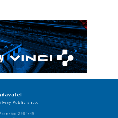
ydavatel
ilway Public s.r.o.
Pasekám 2984/45