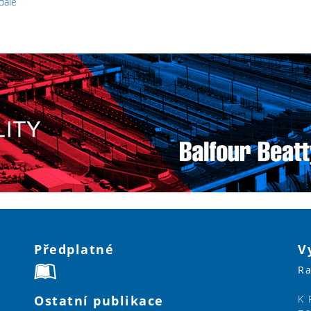
 dále
Předplatné
V
Ra
Ostatní publikace
K 