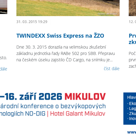
31. 03. 2015 19:29
12. 
TWINDEXX Swiss Express na ŽZO
Pr
zk
,
Dne 30. 3. 2015 dorazila na velimskou zkušební
základnu jednotka řady RABe 502 pro SBB. Přepravu
Poč
sto.
na českém úseku zajistilo ČD Cargo, na snímku je...
prv
zac
číst dále
 dále