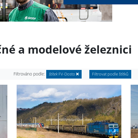
čné a modelové železnici
Filtrováno podle:
štítek
FV-Dosto
Filtrovat podle štítků