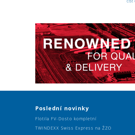
číst
Poslední novinky
Flotila FV-Dosto kompletní
TWINDEXX Swiss Express na ŽZO