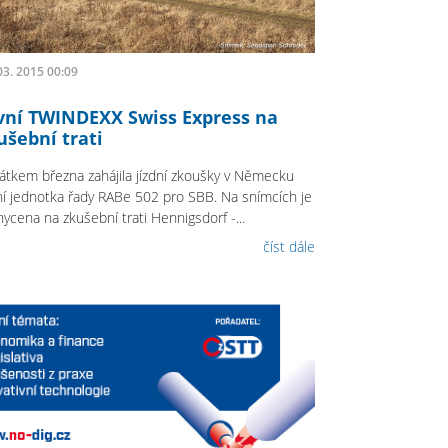
03. 2015 00:09
vní TWINDEXX Swiss Express na
ušební trati
átkem března zahájila jízdní zkoušky v Německu
ní jednotka řady RABe 502 pro SBB. Na snímcích je
hycena na zkušební trati Hennigsdorf -...
číst dále