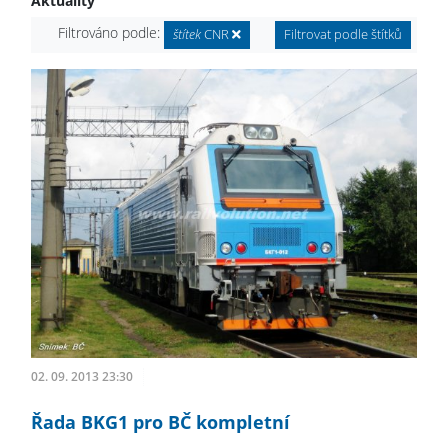
Aktuality
Filtrováno podle:
štítek
CNR
Filtrovat podle štítků
02. 09. 2013 23:30
Řada BKG1 pro BČ kompletní