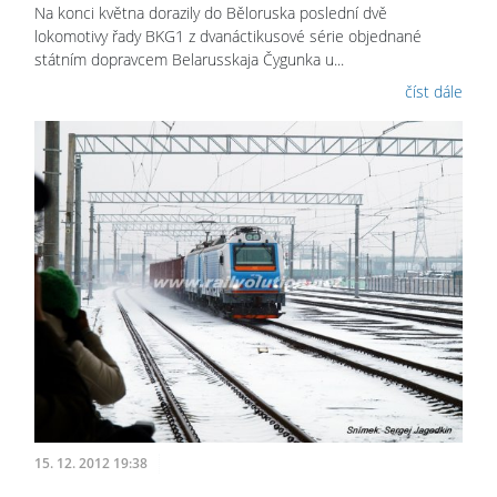
Na konci května dorazily do Běloruska poslední dvě
lokomotivy řady BKG1 z dvanáctikusové série objednané
státním dopravcem Belarusskaja Čygunka u...
číst dále
15. 12. 2012 19:38