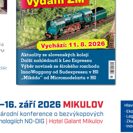
há
CFM
 dále