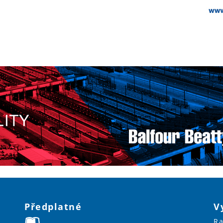
Předplatné
V
Ra