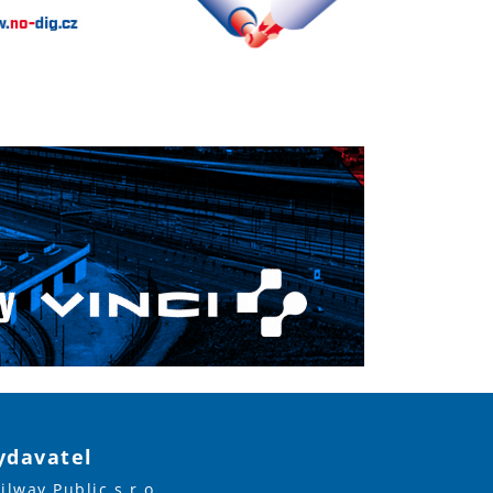
ydavatel
ilway Public s.r.o.