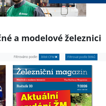
čné a modelové železnici
Filtrováno podle:
štítek
CFM
Filtrovat podle štítků