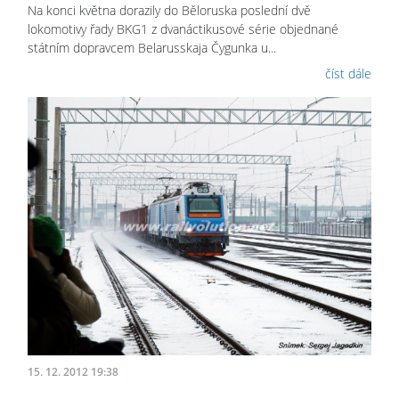
Na konci května dorazily do Běloruska poslední dvě
lokomotivy řady BKG1 z dvanáctikusové série objednané
státním dopravcem Belarusskaja Čygunka u...
číst dále
15. 12. 2012 19:38