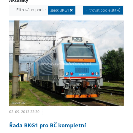
Aktuality
Filtrováno podle:
štítek
BKG1
Filtrovat podle štítků
02. 09. 2013 23:30
Řada BKG1 pro BČ kompletní