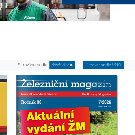
Filtrováno podle:
štítek
VDV
Filtrovat podle štítků