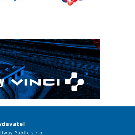
ydavatel
ilway Public s.r.o.