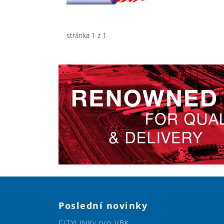
stránka 1 z 1
Poslední novinky
CITYLINKy pro VBK