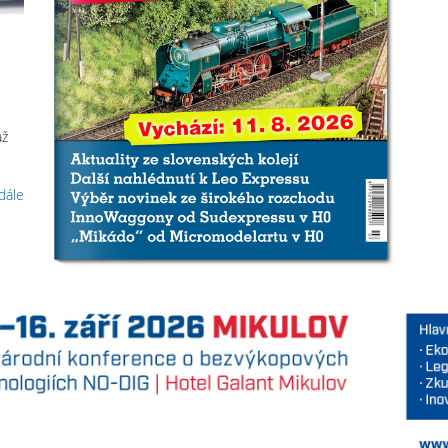
až
 dále