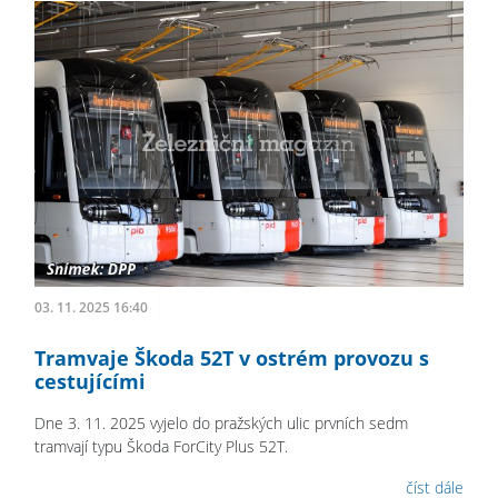
03. 11. 2025 16:40
Tramvaje Škoda 52T v ostrém provozu s
cestujícími
Dne 3. 11. 2025 vyjelo do pražských ulic prvních sedm
tramvají typu Škoda ForCity Plus 52T.
číst dále