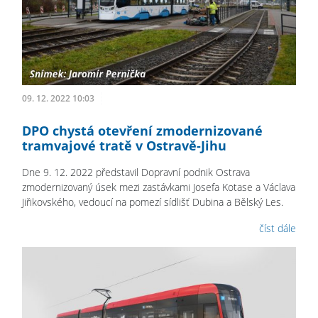
09. 12. 2022 10:03
DPO chystá otevření zmodernizované
tramvajové tratě v Ostravě-Jihu
Dne 9. 12. 2022 představil Dopravní podnik Ostrava
zmodernizovaný úsek mezi zastávkami Josefa Kotase a Václava
Jiřikovského, vedoucí na pomezí sídlišť Dubina a Bělský Les.
číst dále