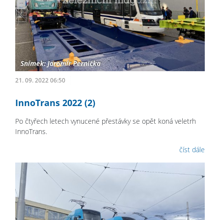
21. 09. 2022 06:50
InnoTrans 2022 (2)
Po čtyřech letech vynucené přestávky se opět koná veletrh
InnoTrans.
číst dále