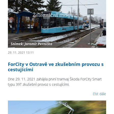
29. 11. 2021 13:11
ForCity v Ostravě ve zkušebním provozu s
cestujícími
Dne 29. 11. 2021 zahájila první tramvaj Škoda ForCity Smart
typu 39T zkušební provoz s cestujícími.
číst dále