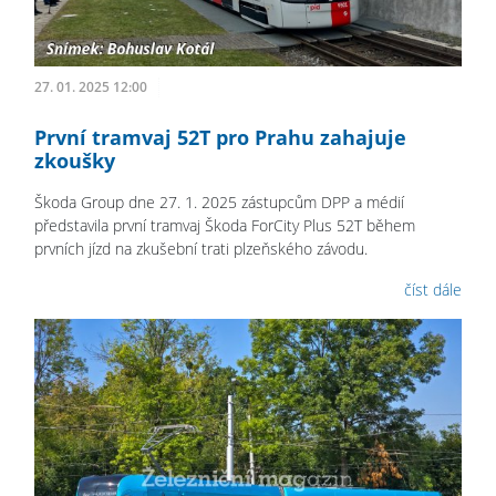
27. 01. 2025 12:00
První tramvaj 52T pro Prahu zahajuje
zkoušky
Škoda Group dne 27. 1. 2025 zástupcům DPP a médií
představila první tramvaj Škoda ForCity Plus 52T během
prvních jízd na zkušební trati plzeňského závodu.
číst dále