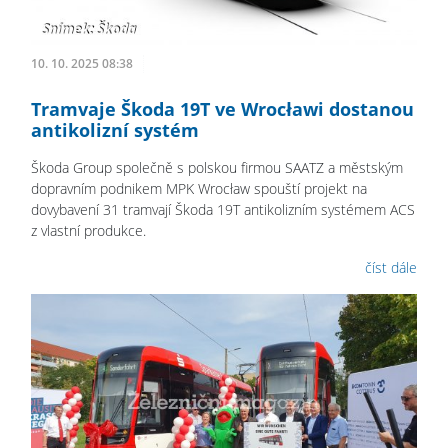
10. 10. 2025 08:38
Tramvaje Škoda 19T ve Wrocławi dostanou
antikolizní systém
Škoda Group společně s polskou firmou SAATZ a městským
dopravním podnikem MPK Wrocław spouští projekt na
dovybavení 31 tramvají Škoda 19T antikolizním systémem ACS
z vlastní produkce.
číst dále