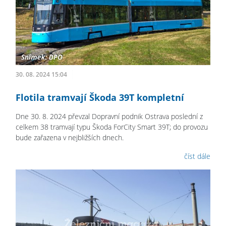
30. 08. 2024 15:04
Flotila tramvají Škoda 39T kompletní
Dne 30. 8. 2024 převzal Dopravní podnik Ostrava poslední z
celkem 38 tramvají typu Škoda ForCity Smart 39T; do provozu
bude zařazena v nejbližších dnech.
číst dále