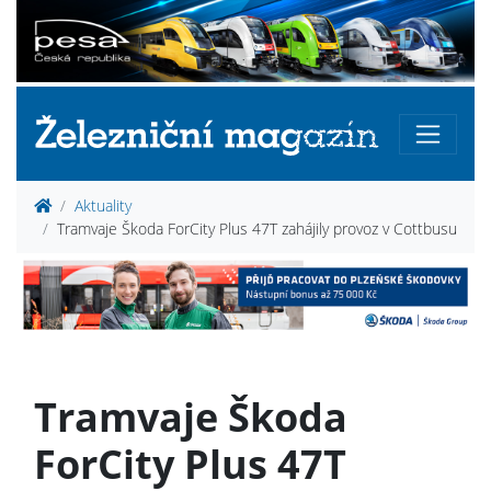
Aktuality
Tramvaje Škoda ForCity Plus 47T zahájily provoz v Cottbusu
Tramvaje Škoda
ForCity Plus 47T