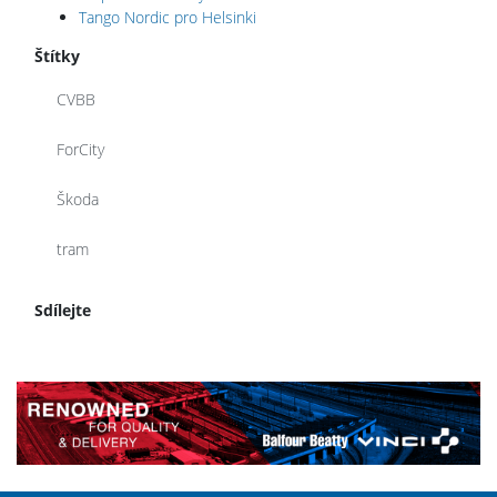
Tango Nordic pro Helsinki
Štítky
CVBB
ForCity
Škoda
tram
Sdílejte