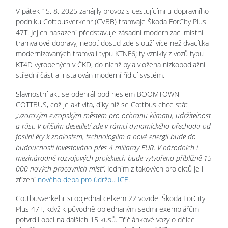
V pátek 15. 8. 2025 zahájily provoz s cestujícími u dopravního
podniku Cottbusverkehr (CVBB) tramvaje Škoda ForCity Plus
47T. Jejich nasazení představuje zásadní modernizaci místní
tramvajové dopravy, neboť dosud zde slouží více než dvacítka
modernizovaných tramvají typu KTNF6; ty vznikly z vozů typu
KT4D vyrobených v ČKD, do nichž byla vložena nízkopodlažní
střední část a instalován moderní řídicí systém.
Slavnostní akt se odehrál pod heslem BOOMTOWN
COTTBUS, což je aktivita, díky níž se Cottbus chce stát
„vzorovým evropským městem pro ochranu klimatu, udržitelnost
a růst. V příštím desetiletí zde v rámci dynamického přechodu od
fosilní éry k znalostem, technologiím a nové energii bude do
budoucnosti investováno přes 4 miliardy EUR. V národních i
mezinárodně rozvojových projektech bude vytvořeno přibližně 15
000 nových pracovních míst“
. Jedním z takových projektů je i
zřízení
nového depa pro údržbu ICE
.
Cottbusverkehr si objednal celkem 22 vozidel Škoda ForCity
Plus 47T, když k původně objednaným sedmi exemplářům
potvrdil opci na dalších 15 kusů. Tříčlánkové vozy o délce