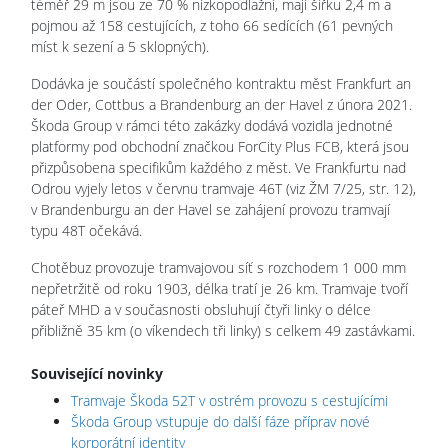
téměř 29 m jsou ze 70 % nízkopodlažní, mají šířku 2,4 m a
pojmou až 158 cestujících, z toho 66 sedících (61 pevných
míst k sezení a 5 sklopných).
Dodávka je součástí společného kontraktu měst Frankfurt an
der Oder, Cottbus a Brandenburg an der Havel z února 2021.
Škoda Group v rámci této zakázky dodává vozidla jednotné
platformy pod obchodní značkou ForCity Plus FCB, která jsou
přizpůsobena specifikům každého z měst. Ve Frankfurtu nad
Odrou vyjely letos v červnu tramvaje 46T (viz ŽM 7/25, str. 12),
v Brandenburgu an der Havel se zahájení provozu tramvají
typu 48T očekává.
Chotěbuz provozuje tramvajovou síť s rozchodem 1 000 mm
nepřetržitě od roku 1903, délka tratí je 26 km. Tramvaje tvoří
páteř MHD a v současnosti obsluhují čtyři linky o délce
přibližně 35 km (o víkendech tři linky) s celkem 49 zastávkami.
Související novinky
Tramvaje Škoda 52T v ostrém provozu s cestujícími
Škoda Group vstupuje do další fáze příprav nové
korporátní identity