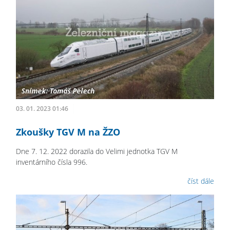
03. 01. 2023 01:46
Zkoušky TGV M na ŽZO
Dne 7. 12. 2022 dorazila do Velimi jednotka TGV M
inventárního čísla 996.
číst dále