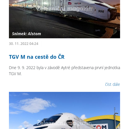
30. 11. 2022 04:24
TGV M na cestě do ČR
Dne 9. 9. 2022 byla v závodě Aytré představena první jednotka
TGV M.
číst dále