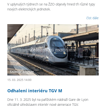
V uplynulých týdnech se na ŽZO objevily hned tři různé typy
nových elektrických jednotek.
číst dále
15. 03. 2025 14:00
Odhalení interiéru TGV M
Dne 11. 3. 2025 byl na pařížském nádraží Gare de Lyon
oficiálně představen interiér nové generace TGV.