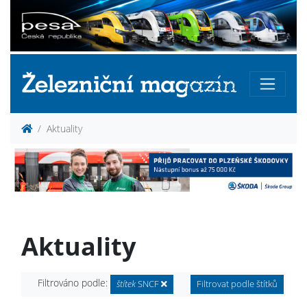
Aktuality
Aktuality
Filtrováno podle:
štítek
SNCF
Filtrovat podle štítků