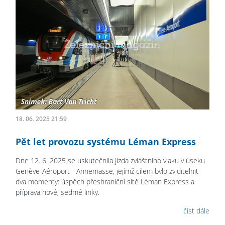
18. 06. 2025 21:59
Pět let provozu systému Léman Express
Dne 12. 6. 2025 se uskutečnila jízda zvláštního vlaku v úseku
Genève-Aéroport - Annemasse, jejímž cílem bylo zviditelnit
dva momenty: úspěch přeshraniční sítě Léman Express a
příprava nové, sedmé linky.
číst dále