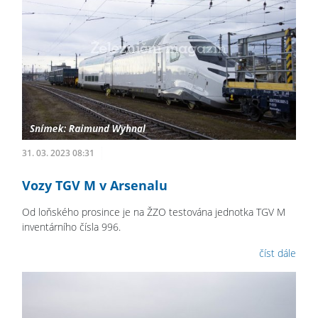
31. 03. 2023 08:31
Vozy TGV M v Arsenalu
Od loňského prosince je na ŽZO testována jednotka TGV M
inventárního čísla 996.
číst dále