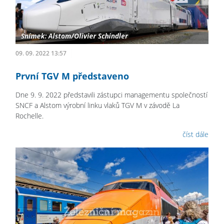
09. 09. 2022 13:57
První TGV M představeno
Dne 9. 9. 2022 představili zástupci managementu společností
SNCF a Alstom výrobní linku vlaků TGV M v závodě La
Rochelle.
číst dále