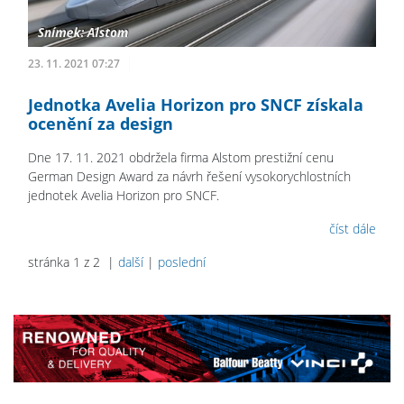
23. 11. 2021 07:27
Jednotka Avelia Horizon pro SNCF získala
ocenění za design
Dne 17. 11. 2021 obdržela firma Alstom prestižní cenu
German Design Award za návrh řešení vysokorychlostních
jednotek Avelia Horizon pro SNCF.
číst dále
stránka 1 z 2 |
další
|
poslední