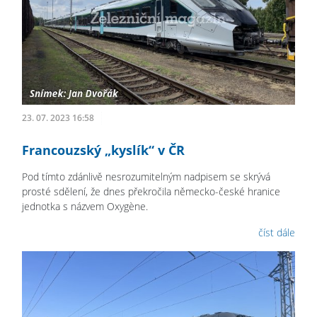
23. 07. 2023 16:58
Francouzský „kyslík“ v ČR
Pod tímto zdánlivě nesrozumitelným nadpisem se skrývá
prosté sdělení, že dnes překročila německo-české hranice
jednotka s názvem Oxygène.
číst dále