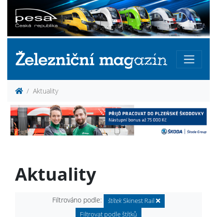
Aktuality
Aktuality
Filtrováno podle:
štítek
Skinest Rail
Filtrovat podle štítků