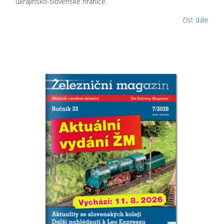
ukrajinsko-slovenské hranice.
číst dále