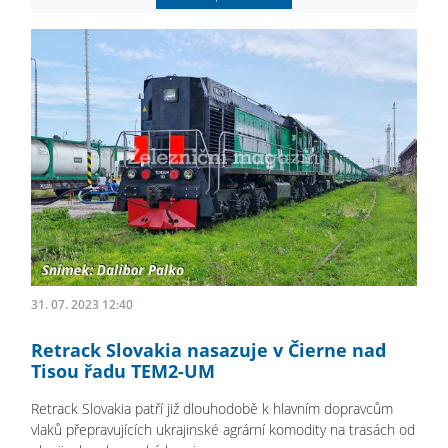
31. 07. 2023 12:40
Retrack Slovakia nasazuje v Čierne nad
Tisou řadu TEM2-UM
Retrack Slovakia patří již dlouhodobě k hlavním dopravcům
vlaků přepravujících ukrajinské agrární komodity na trasách od