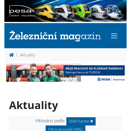
Aktuality
Aktuality
Filtrováno podle:
štítek
Panter
Filtrovat podle štítků