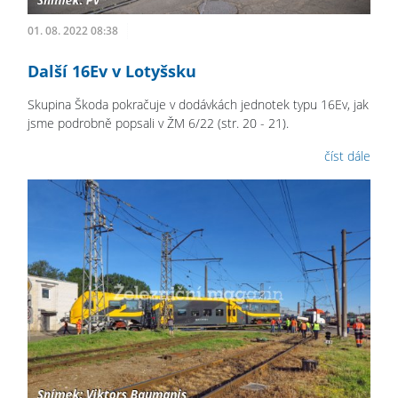
01. 08. 2022 08:38
Další 16Ev v Lotyšsku
Skupina Škoda pokračuje v dodávkách jednotek typu 16Ev, jak
jsme podrobně popsali v ŽM 6/22 (str. 20 - 21).
číst dále