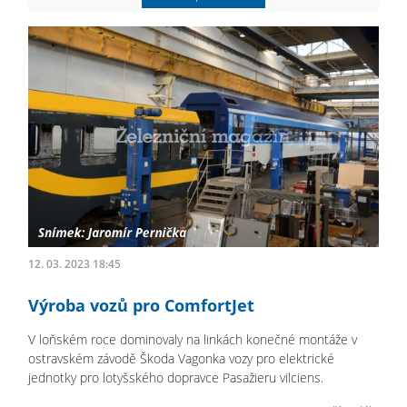
12. 03. 2023 18:45
Výroba vozů pro ComfortJet
V loňském roce dominovaly na linkách konečné montáže v
ostravském závodě Škoda Vagonka vozy pro elektrické
jednotky pro lotyšského dopravce Pasažieru vilciens.