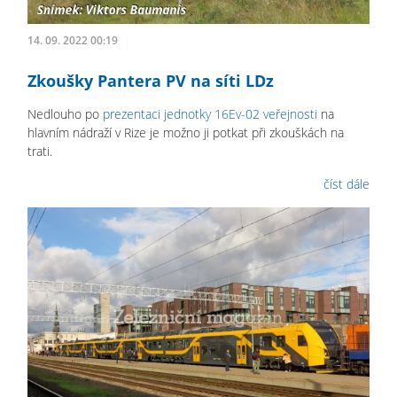
14. 09. 2022 00:19
Zkoušky Pantera PV na síti LDz
Nedlouho po
prezentaci jednotky 16Ev-02 veřejnosti
na
hlavním nádraží v Rize je možno ji potkat při zkouškách na
trati.
číst dále