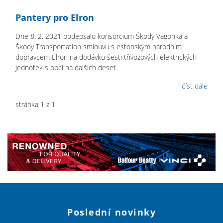
Pantery pro Elron
Dne 8. 2. 2021 podepsalo konsorcium Škody Vagonka a
Škody Transportation smlouvu s estonským národním
dopravcem Elron na dodávku šesti třívozových elektrických
jednotek s opcí na dalších deset.
číst dále
stránka 1 z 1
Poslední novinky