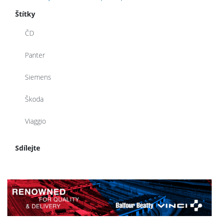
Štítky
ČD
Panter
Siemens
Škoda
Viaggio
Sdílejte