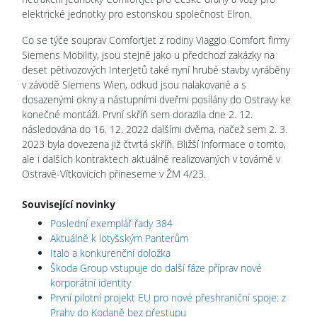
elektrické jednotky pro estonskou společnost Elron.
Co se týče souprav ComfortJet z rodiny Viaggio Comfort firmy
Siemens Mobility, jsou stejně jako u předchozí zakázky na
deset pětivozových InterJetů také nyní hrubé stavby vyráběny
v závodě Siemens Wien, odkud jsou nalakované a s
dosazenými okny a nástupními dveřmi posílány do Ostravy ke
konečné montáži. První skříň sem dorazila dne 2. 12.
následována do 16. 12. 2022 dalšími dvěma, načež sem 2. 3.
2023 byla dovezena již čtvrtá skříň. Bližší informace o tomto,
ale i dalších kontraktech aktuálně realizovaných v továrně v
Ostravě-Vítkovicích přineseme v ŽM 4/23.
Související novinky
Poslední exemplář řady 384
Aktuálně k lotyšským Panterům
Italo a konkurenční doložka
Škoda Group vstupuje do další fáze příprav nové
korporátní identity
První pilotní projekt EU pro nové přeshraniční spoje: z
Prahy do Kodaně bez přestupu