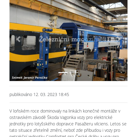
Previous
Next
publikováno 12. 03. 2023 18:45
V loňském roce dominovaly na linkách konečné montáže v
ostravském závodě Škoda Vagonka vozy pro elektrické
jednotky pro lotyšského dopravce Pasažieru vilciens. Letos se
tato situace zřetelně změní, neboť zde přibudou i vozy pro
netrakční jednotky ComfortJet pro České dráhy a vozy pro