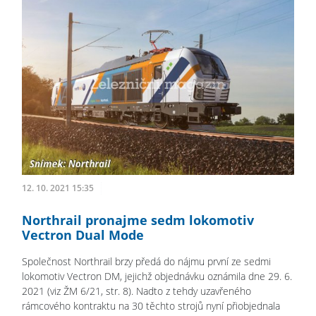
12. 10. 2021 15:35
Northrail pronajme sedm lokomotiv
Vectron Dual Mode
Společnost Northrail brzy předá do nájmu první ze sedmi
lokomotiv Vectron DM, jejichž objednávku oznámila dne 29. 6.
2021 (viz ŽM 6/21, str. 8). Nadto z tehdy uzavřeného
rámcového kontraktu na 30 těchto strojů nyní přiobjednala