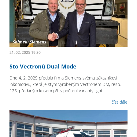
21. 02. 2025 19:30
Sto Vectronů Dual Mode
Dne 4. 2. 2025 předala firma Siemens svému zákazníkovi
lokomotivu, která je stým vyrobeným Vectronem DM, resp.
125. předaným kusem při započtení varianty light.
číst dále