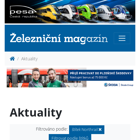
Aktuality
Aktuality
Filtrováno podle:
štítek
Northrail
Filtrovat podle štítků