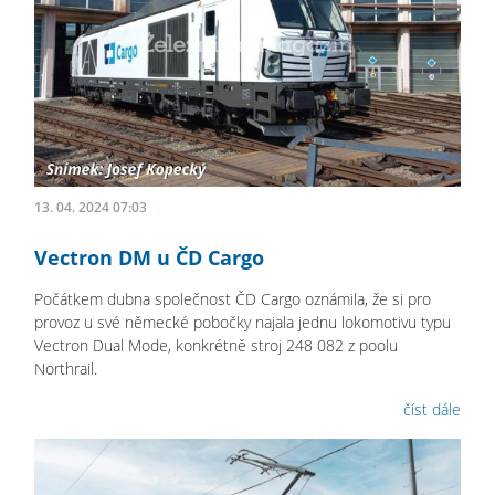
13. 04. 2024 07:03
Vectron DM u ČD Cargo
Počátkem dubna společnost ČD Cargo oznámila, že si pro
provoz u své německé pobočky najala jednu lokomotivu typu
Vectron Dual Mode, konkrétně stroj 248 082 z poolu
Northrail.
číst dále