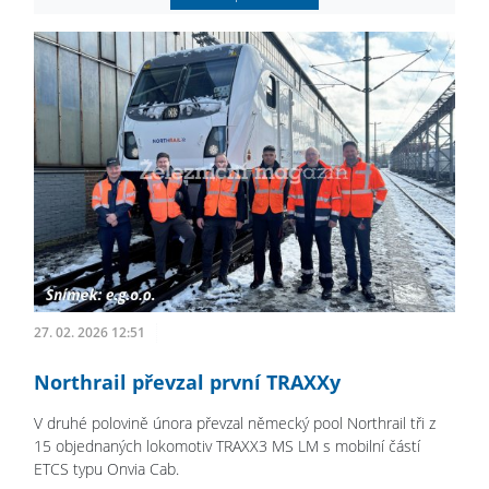
27. 02. 2026 12:51
Northrail převzal první TRAXXy
V druhé polovině února převzal německý pool Northrail tři z
15 objednaných lokomotiv TRAXX3 MS LM s mobilní částí
ETCS typu Onvia Cab.