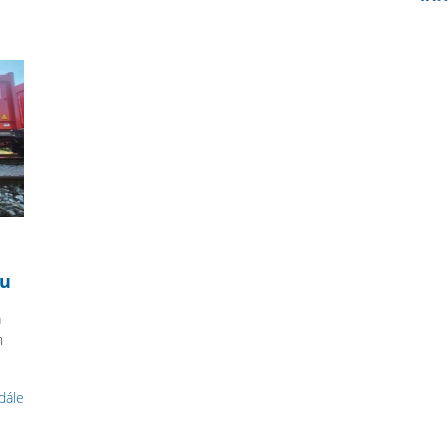
wu
a
h
 dále