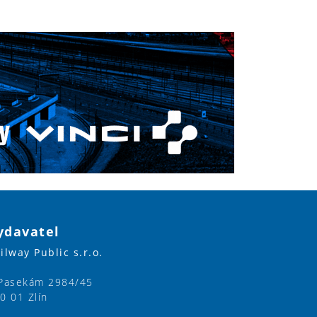
ydavatel
ilway Public s.r.o.
Pasekám 2984/45
0 01 Zlín