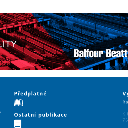
Předplatné
V
Ra
y
Ostatní publikace
K 
76