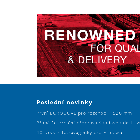
Poslední novinky
První EURODUAL pro rozchod 1 520 mm
Přímá železniční přeprava škodovek do Litv
40' vozy z Tatravagónky pro Ermewu