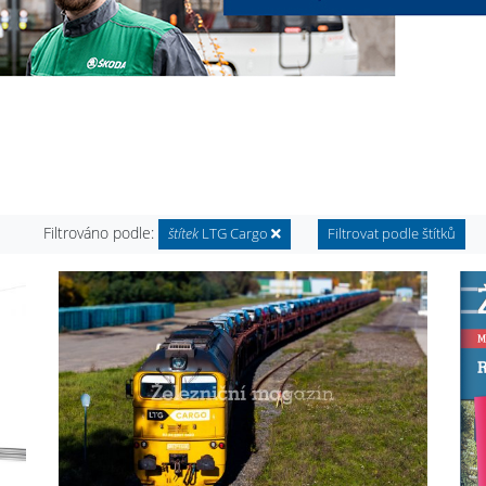
Filtrováno podle:
štítek
LTG Cargo
Filtrovat podle štítků