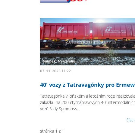
03. 11. 2023 11:22
40' vozy z Tatravagónky pro Erme
Tatravagónka v loňském a letošním roce realizoval
zakázku na 200 čtyřnápravových 40' intermodálníc
vozů řady Sgmmnss.
číst
stránka 1 z 1