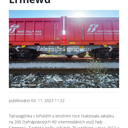
Previous
Next
publikováno 03. 11. 2023 11:22
Tatravagónka v loňském a letošním roce realizovala zakázku
na 200 čtyřnápravových 40' intermodálních vozů řady
Sgmmnss. Z tohoto počtu jich bylo 79 vyrobeno v roce 2022 a