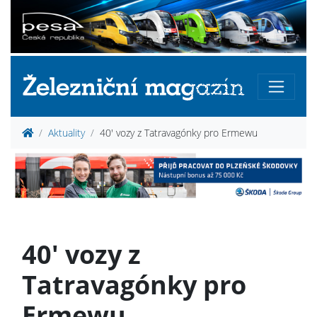
Aktuality
40' vozy z Tatravagónky pro Ermewu
40' vozy z
Tatravagónky pro
Ermewu