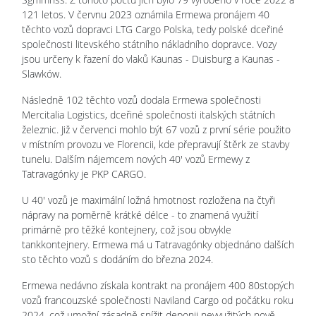
121 letos. V červnu 2023 oznámila Ermewa pronájem 40
těchto vozů dopravci LTG Cargo Polska, tedy polské dceřiné
společnosti litevského státního nákladního dopravce. Vozy
jsou určeny k řazení do vlaků Kaunas - Duisburg a Kaunas -
Slawków.
Následně 102 těchto vozů dodala Ermewa společnosti
Mercitalia Logistics, dceřiné společnosti italských státních
železnic. Již v červenci mohlo být 67 vozů z první série použito
v místním provozu ve Florencii, kde přepravují štěrk ze stavby
tunelu. Dalším nájemcem nových 40' vozů Ermewy z
Tatravagónky je PKP CARGO.
U 40' vozů je maximální ložná hmotnost rozložena na čtyři
nápravy na poměrně krátké délce - to znamená využití
primárně pro těžké kontejnery, což jsou obvykle
tankkontejnery. Ermewa má u Tatravagónky objednáno dalších
sto těchto vozů s dodáním do března 2024.
Ermewa nedávno získala kontrakt na pronájem 400 80stopých
vozů francouzské společnosti Naviland Cargo od počátku roku
2024, což umožní zásadně snížit deponii nevyužitých nově