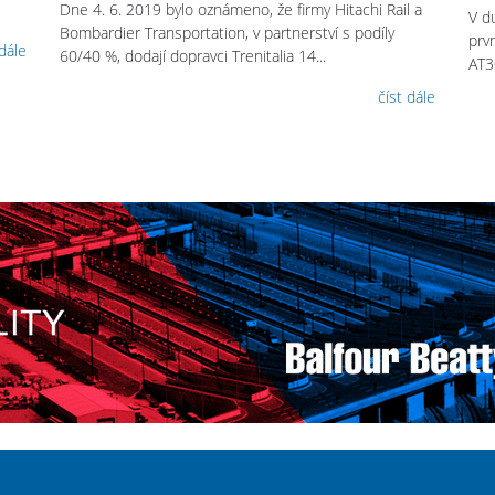
Dne 4. 6. 2019 bylo oznámeno, že firmy Hitachi Rail a
V d
Bombardier Transportation, v partnerství s podíly
prv
 dále
60/40 %, dodají dopravci Trenitalia 14...
AT3
číst dále