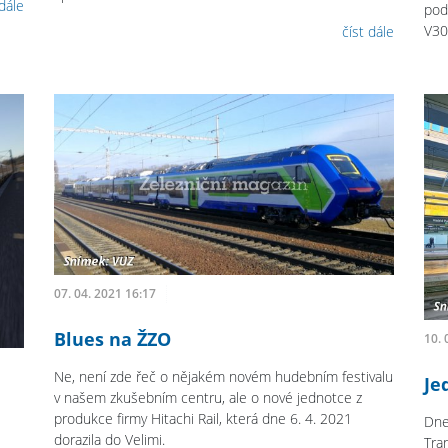
 dále
pod
V30
číst dále
07. 04. 2021 16:17
Blues na ŽZO
10. 
Ne, není zde řeč o nějakém novém hudebním festivalu
Je
v našem zkušebním centru, ale o nové jednotce z
produkce firmy Hitachi Rail, která dne 6. 4. 2021
Dne
dorazila do Velimi.
Tra