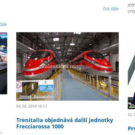
jed
číst dále
(In
 dále
04. 06. 2019 16:17
02. 
Trenitalia objednává další jednotky
Frecciarossa 1000
Pr
,