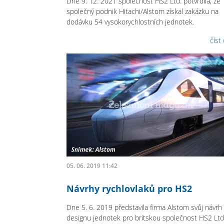
Dne 9. 12. 2021 společnost HS2 Ltd. potvrdila, že
společný podnik Hitachi/Alstom získal zakázku na
dodávku 54 vysokorychlostních jednotek.
číst
05. 06. 2019 11:42
Návrhy rychlovlaků pro HS2
Dne 5. 6. 2019 představila firma Alstom svůj návrh
designu jednotek pro britskou společnost HS2 Ltd.