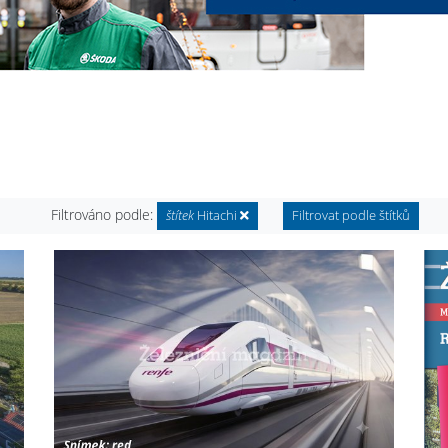
Filtrováno podle:
štítek
Hitachi
Filtrovat podle štítků