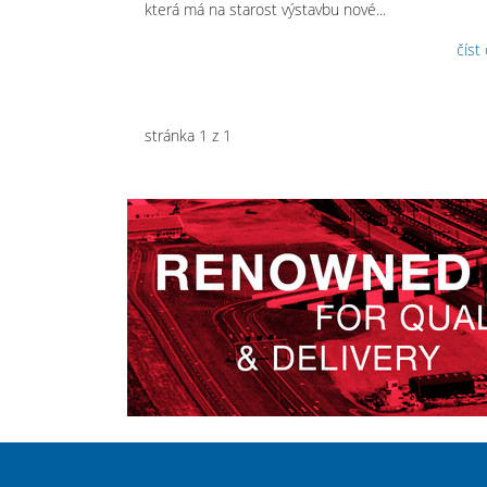
která má na starost výstavbu nové...
číst
stránka 1 z 1