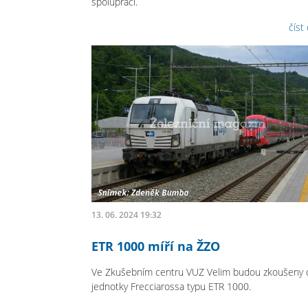
spolupráci.
číst
13. 06. 2024 19:32
ETR 1000 míří na ŽZO
Ve Zkušebním centru VUZ Velim budou zkoušeny 
jednotky Frecciarossa typu ETR 1000.