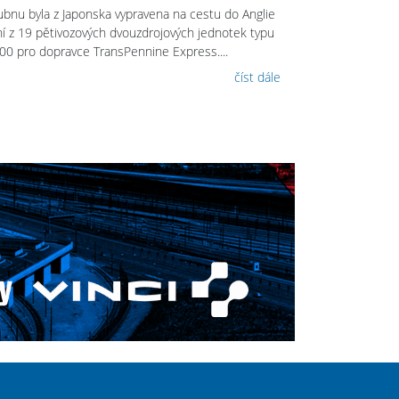
ubnu byla z Japonska vypravena na cestu do Anglie
ní z 19 pětivozových dvouzdrojových jednotek typu
00 pro dopravce TransPennine Express....
číst dále