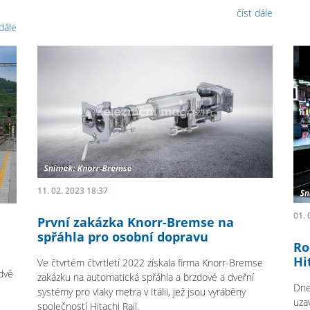
číst dále
 dále
11. 02. 2023 18:37
01. 
První zakázka Knorr-Bremse na
spřáhla pro osobní dopravu
Ro
Hi
Ve čtvrtém čtvrtletí 2022 získala firma Knorr-Bremse
dvě
zakázku na automatická spřáhla a brzdové a dveřní
Dne
systémy pro vlaky metra v Itálii, jež jsou vyráběny
uza
společností Hitachi Rail.