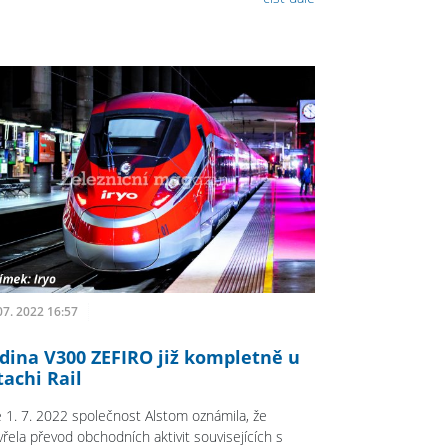
07. 2022 16:57
dina V300 ZEFIRO již kompletně u
tachi Rail
 1. 7. 2022 společnost Alstom oznámila, že
vřela převod obchodních aktivit souvisejících s