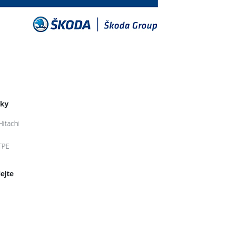
tky
Hitachi
TPE
lejte