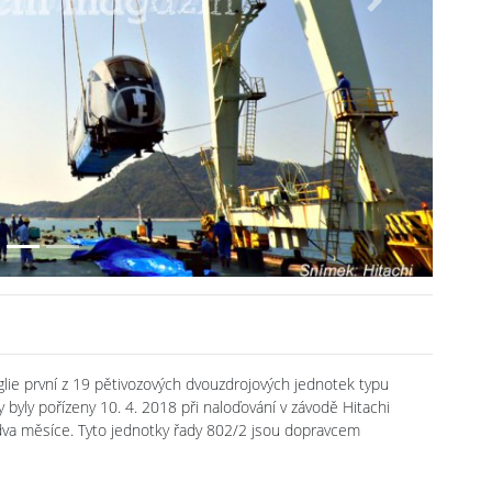
Next
lie první z 19 pětivozových dvouzdrojových jednotek typu
yly pořízeny 10. 4. 2018 při naloďování v závodě Hitachi
 dva měsíce. Tyto jednotky řady 802/2 jsou dopravcem