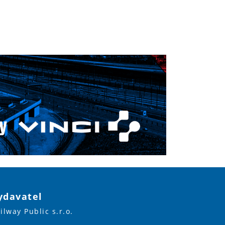
ydavatel
ilway Public s.r.o.