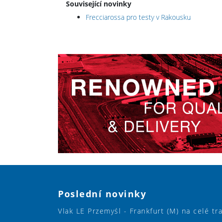
Související novinky
Frecciarossa pro testy v Rakousku
Poslední novinky
Vlak LE Przemyśl - Frankfurt (M) na celé tr