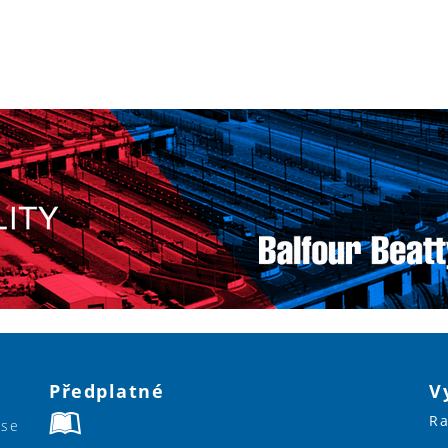
Předplatné
V
Ra
ase