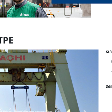
TPE
Ští
Sdí