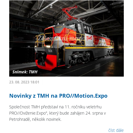
23. 08. 2023 18:01
Novinky z TMH na PRO//Motion.Expo
Společnost TMH představí na 11. ročníku veletrhu
PRO//Dviženie.Expo", který bude zahájen 24. srpna v
Petrohradě, několik novinek.
číst dále