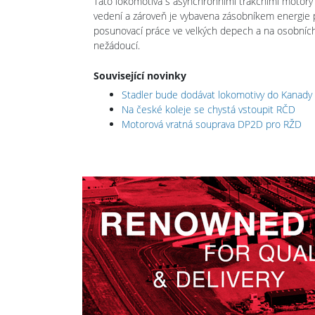
Tato lokomotiva s asynchronními trakčními motory j
vedení a zároveň je vybavena zásobníkem energie p
posunovací práce ve velkých depech a na osobních 
nežádoucí.
Související novinky
Stadler bude dodávat lokomotivy do Kanady
Na české koleje se chystá vstoupit RČD
Motorová vratná souprava DP2D pro RŽD