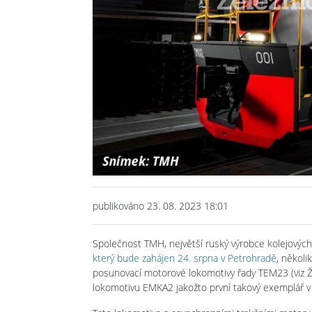
publikováno 23. 08. 2023 18:01
Společnost TMH, největší ruský výrobce kolejových 
který bude zahájen 24. srpna v Petrohradě
, několi
posunovací motorové lokomotivy řady TEM23 (viz Ž
lokomotivu EMKA2 jakožto první takový exemplář v h