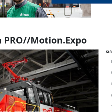
a PRO//Motion.Expo
Ští