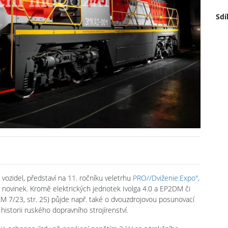
Sdí
vozidel, představí na 11. ročníku veletrhu
PRO//Dviženie.Expo",
k novinek. Kromě elektrických jednotek Ivolga 4.0 a EP2DM či
M 7/23, str. 25) půjde např. také o dvouzdrojovou posunovací
istorii ruského dopravního strojírenství.