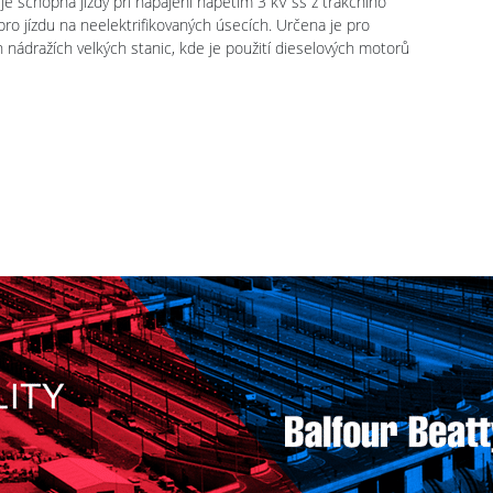
e schopna jízdy při napájení napětím 3 kV ss z trakčního
ro jízdu na neelektrifikovaných úsecích. Určena je pro
nádražích velkých stanic, kde je použití dieselových motorů