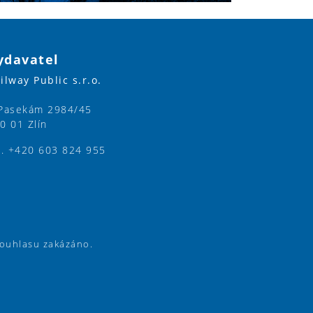
ydavatel
ilway Public s.r.o.
Pasekám 2984/45
0 01 Zlín
l. +420 603 824 955
souhlasu zakázáno.