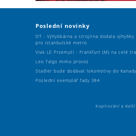
Poslední novinky
DT - Výhybkárna a strojírna dodala výhybky
pro istanbulské metro
Vlak LE Przemyśl - Frankfurt (M) na celé tr
Leo Talgo mimo provoz
Stadler bude dodávat lokomotivy do Kanad
Poslední exemplář řady 384
Kopírování a dalš