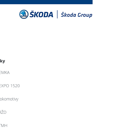
tky
EMKA
EXPO 1520
lokomotivy
RŽD
TMH