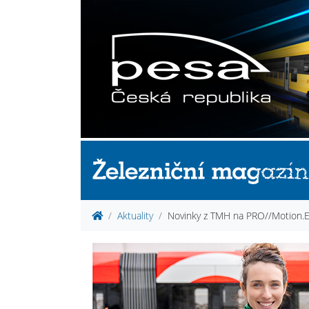
Aktuality
Novinky z TMH na PRO//Motion.