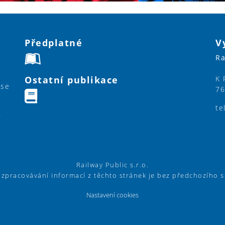
Předplatné
V
Ra
Ostatní publikace
K 
ase
76
te
y
Railway Public s.r.o.
í zpracovávání informací z těchto stránek je bez předchozího 
Nastavení cookies