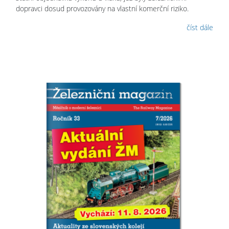
dopravci dosud provozovány na vlastní komerční riziko.
číst dále