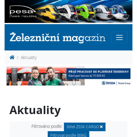
Aktuality
Aktuality
Filtrováno podle:
štítek
ZSSK CARGO
Filtrovat podle štítků