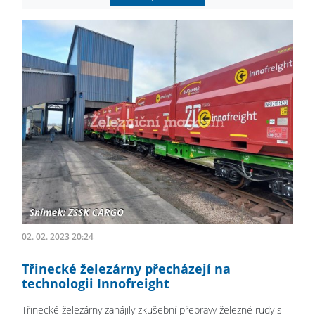
02. 02. 2023 20:24
Třinecké železárny přecházejí na
technologii Innofreight
Třinecké železárny zahájily zkušební přepravy železné rudy s