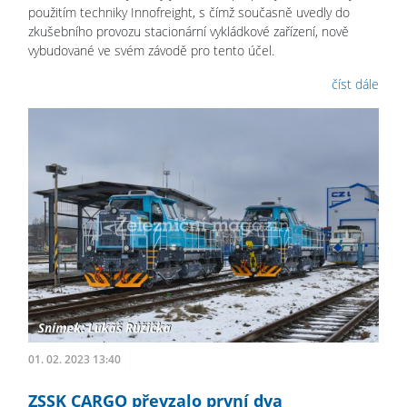
použitím techniky Innofreight, s čímž současně uvedly do
zkušebního provozu stacionární vykládkové zařízení, nově
vybudované ve svém závodě pro tento účel.
číst dále
01. 02. 2023 13:40
ZSSK CARGO převzalo první dva