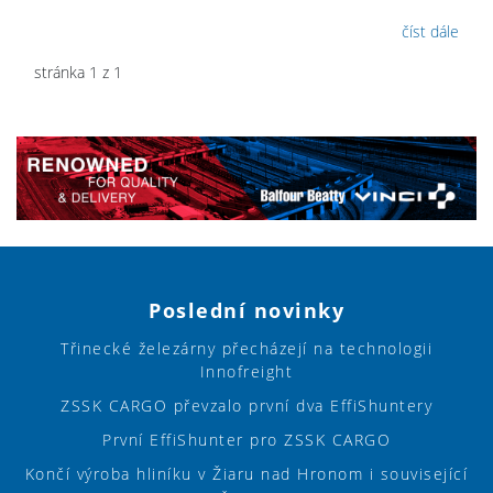
číst dále
stránka 1 z 1
Poslední novinky
Třinecké železárny přecházejí na technologii
Innofreight
ZSSK CARGO převzalo první dva EffiShuntery
První EffiShunter pro ZSSK CARGO
Končí výroba hliníku v Žiaru nad Hronom i související