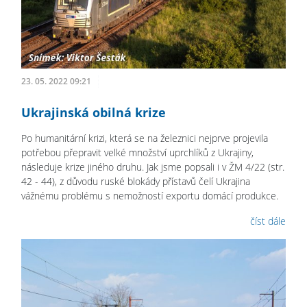
23. 05. 2022 09:21
Ukrajinská obilná krize
Po humanitární krizi, která se na železnici nejprve projevila
potřebou přepravit velké množství uprchlíků z Ukrajiny,
následuje krize jiného druhu. Jak jsme popsali i v ŽM 4/22 (str.
42 - 44), z důvodu ruské blokády přístavů čelí Ukrajina
vážnému problému s nemožností exportu domácí produkce.
číst dále