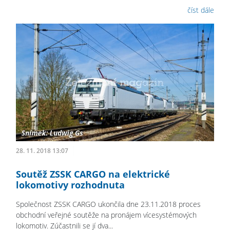
číst dále
28. 11. 2018 13:07
Soutěž ZSSK CARGO na elektrické
lokomotivy rozhodnuta
Společnost ZSSK CARGO ukončila dne 23.11.2018 proces
obchodní veřejné soutěže na pronájem vícesystémových
lokomotiv. Zúčastnili se jí dva...