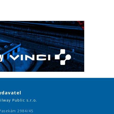
ydavatel
ilway Public s.r.o.
Pasekám 2984/45