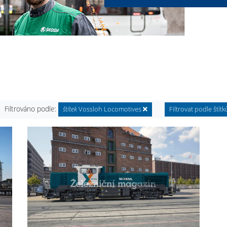
Filtrováno podle:
štítek
Vossloh Locomotives
Filtrovat podle štítk