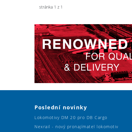
stránka 1 z 1
Poslední novinky
Lokomotivy DM 20 pro DB Cargo
Nexrail - nový pronajímatel lokomotiv