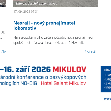
17. 09. 2021 07:31
Nexrail - nový pronajímatel
lokomotiv
i DB
ku
Na evropském trhu začala působit nová pronajímací
společnost - Nexrail Lease (zkráceně Nexrail).
 dále
číst dále