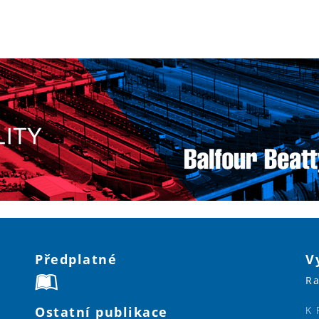
Předplatné
V
Ra
Ostatní publikace
K 