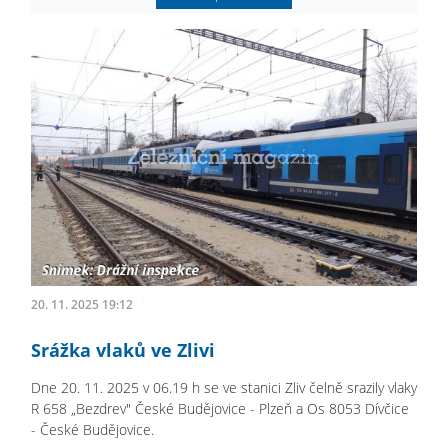
20. 11. 2025 19:12
Srážka vlaků ve Zlivi
Dne 20. 11. 2025 v 06.19 h se ve stanici Zliv čelně srazily vlaky
R 658 „Bezdrev" České Budějovice - Plzeň a Os 8053 Dívčice
- České Budějovice.