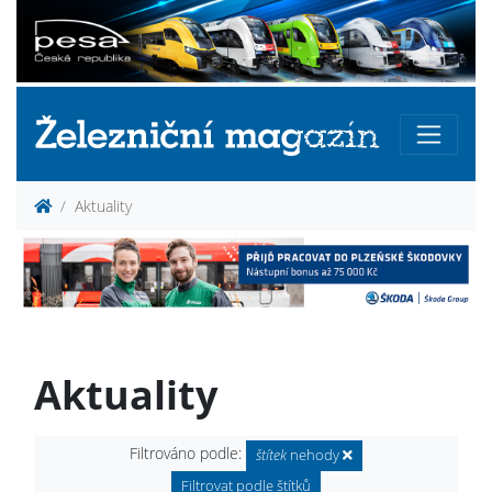
Aktuality
Aktuality
Filtrováno podle:
štítek
nehody
Filtrovat podle štítků