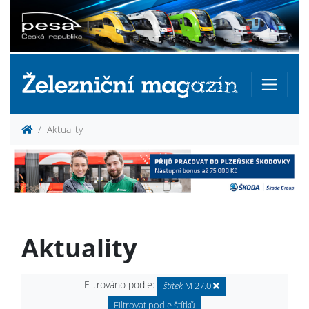
Aktuality
Aktuality
Filtrováno podle:
štítek
M 27.0
Filtrovat podle štítků