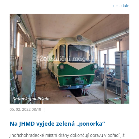
číst dále
05. 02. 2022 08:19
Na JHMD vyjede zelená „ponorka“
Jindřichohradecké místní dráhy dokončují opravu v pořadí již