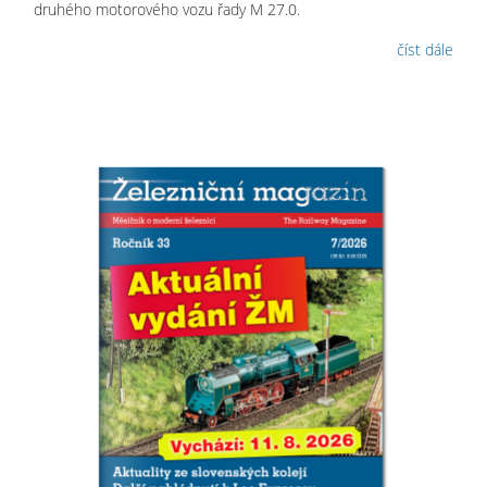
druhého motorového vozu řady M 27.0.
číst dále