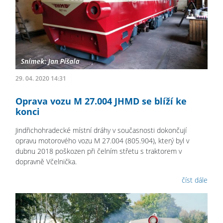
29. 04. 2020 14:31
Oprava vozu M 27.004 JHMD se blíží ke
konci
Jindřichohradecké místní dráhy v současnosti dokončují
opravu motorového vozu M 27.004 (805.904), který byl v
dubnu 2018 poškozen při čelním střetu s traktorem v
dopravně Včelnička.
číst dále