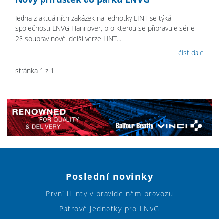
Jedna z aktuálních zakázek na jednotky LINT se týká i
společnosti LNVG Hannover, pro kterou se připravuje série
28 souprav nové, delší verze LINT...
číst dále
stránka 1 z 1
Poslední novinky
První iLinty v pravidelném provozu
Patrové jednotky pro LNVG