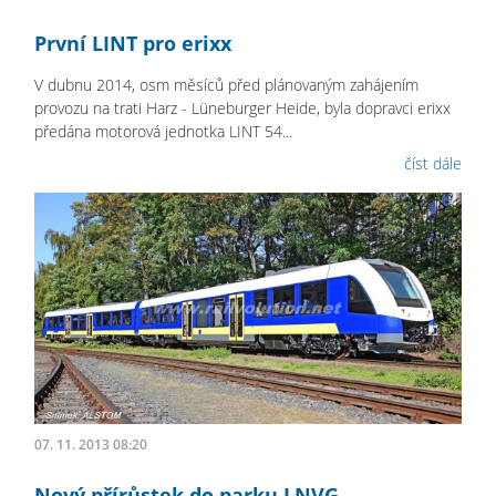
První LINT pro erixx
V dubnu 2014, osm měsíců před plánovaným zahájením
provozu na trati Harz - Lüneburger Heide, byla dopravci erixx
předána motorová jednotka LINT 54...
číst dále
07. 11. 2013 08:20
Nový přírůstek do parku LNVG