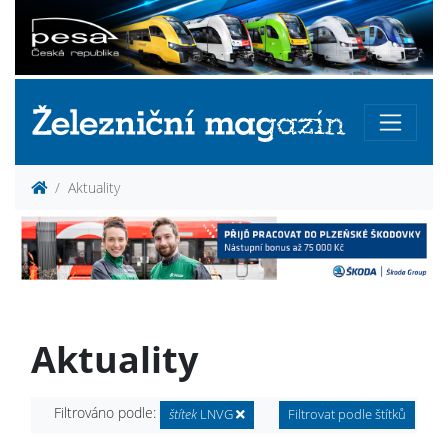
Aktuality
Aktuality
Filtrováno podle:
štítek
LNVG
Filtrovat podle štítků