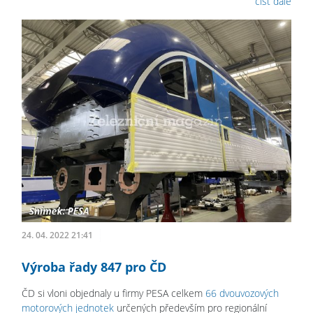
číst dále
24. 04. 2022 21:41
Výroba řady 847 pro ČD
ČD si vloni objednaly u firmy PESA celkem
66 dvouvozových
motorových jednotek
určených především pro regionální