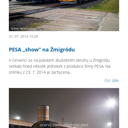
31. 07. 2014 15:29
PESA „show“ na Źmigródu
V červenci se na polském zkušebním okruhu u Źmigródu
setkalo hned několik jednotek z produkce firmy PESA. Na
snímku z 23. 7. 2014 je zachycena...
číst dále