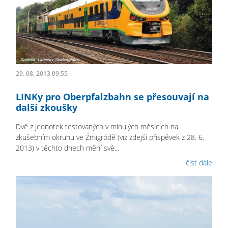
29. 08. 2013 09:55
LINKy pro Oberpfalzbahn se přesouvají na
další zkoušky
Dvě z jednotek testovaných v minulých měsících na
zkušebním okruhu ve Źmigródě (viz zdejší příspěvek z 28. 6.
2013) v těchto dnech mění své...
číst dále