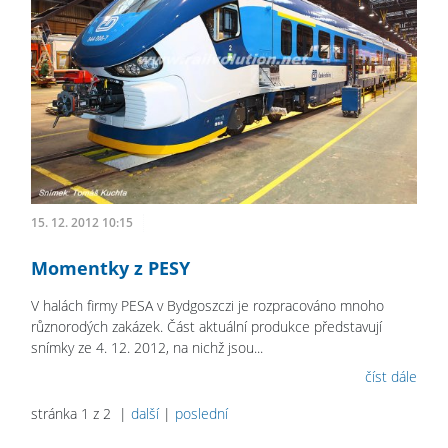
15. 12. 2012 10:15
Momentky z PESY
V halách firmy PESA v Bydgoszczi je rozpracováno mnoho
různorodých zakázek. Část aktuální produkce představují
snímky ze 4. 12. 2012, na nichž jsou...
číst dále
stránka 1 z 2 |
další
|
poslední