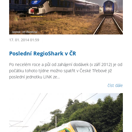
17. 01. 2014 01:59
Poslední RegioShark v ČR
Po necelém roce a půl od zahájení dodávek (v září 2012) je od
počátku tohoto týdne možno spatřit v České Třebové již
poslední jednotku LINK ze...
číst dále