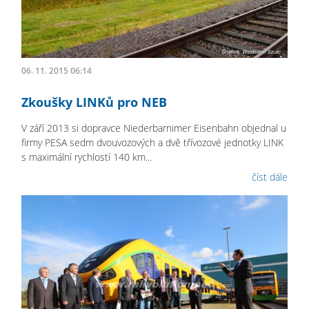
06. 11. 2015 06:14
Zkoušky LINKů pro NEB
V září 2013 si dopravce Niederbarnimer Eisenbahn objednal u
firmy PESA sedm dvouvozových a dvě třívozové jednotky LINK
s maximální rychlostí 140 km...
číst dále