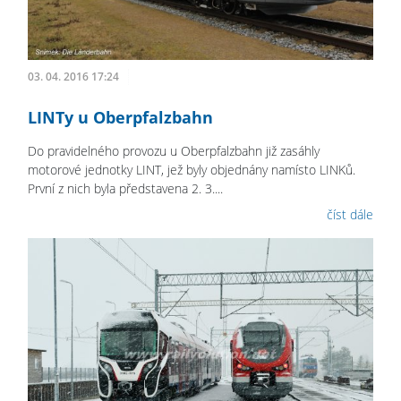
03. 04. 2016 17:24
LINTy u Oberpfalzbahn
Do pravidelného provozu u Oberpfalzbahn již zasáhly
motorové jednotky LINT, jež byly objednány namísto LINKů.
První z nich byla představena 2. 3....
číst dále