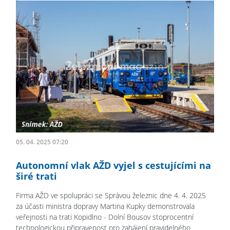
05. 04. 2025 07:20
Autonomní vlak AŽD vyjel s cestujícími na
širé trati
Firma AŽD ve spolupráci se Správou železnic dne 4. 4. 2025
za účasti ministra dopravy Martina Kupky demonstrovala
veřejnosti na trati Kopidlno - Dolní Bousov stoprocentní
technologickou připravenost pro zahájení pravidelného