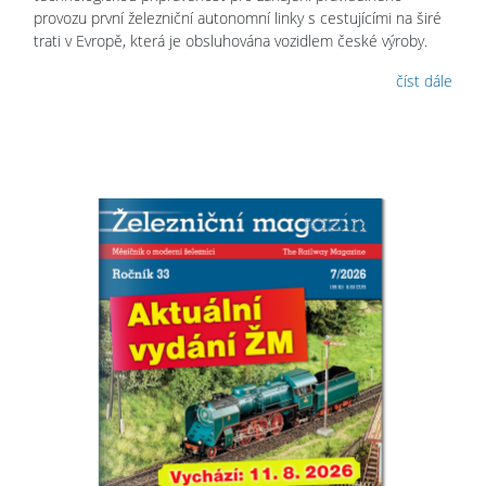
provozu první železniční autonomní linky s cestujícími na širé
trati v Evropě, která je obsluhována vozidlem české výroby.
číst dále