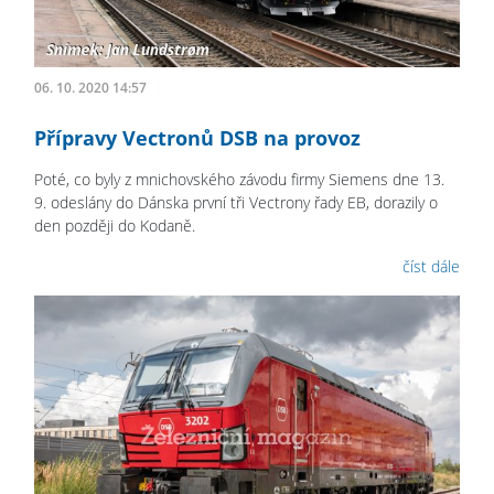
06. 10. 2020 14:57
Přípravy Vectronů DSB na provoz
Poté, co byly z mnichovského závodu firmy Siemens dne 13.
9. odeslány do Dánska první tři Vectrony řady EB, dorazily o
den později do Kodaně.
číst dále