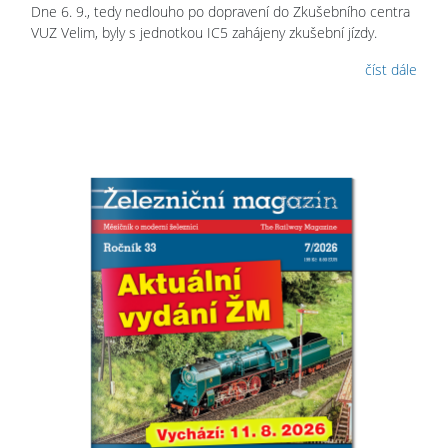
Dne 6. 9., tedy nedlouho po dopravení do Zkušebního centra
VUZ Velim, byly s jednotkou IC5 zahájeny zkušební jízdy.
číst dále