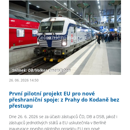
26. 06. 2026 14:50
První pilotní projekt EU pro nové
přeshraniční spoje: z Prahy do Kodaně bez
přestupu
Dne 26. 6. 2026 se za účasti zástupců ČD, DB a DSB, jakož i
zástupců jednotlivých států a EU uskutečnila v Berlíně
inaugurace prvního pilotního projektu EU pro nové