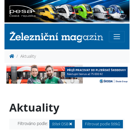
Aktuality
Aktuality
Filtrováno podle:
štítek
DSB
Filtrovat podle štítků