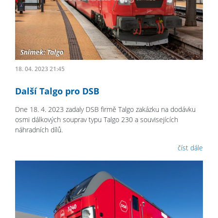
18. 04. 2023 21:45
Další Talgo pro DSB
Dne 18. 4. 2023 zadaly DSB firmě Talgo zakázku na dodávku
osmi dálkových souprav typu Talgo 230 a souvisejících
náhradních dílů.
číst dále