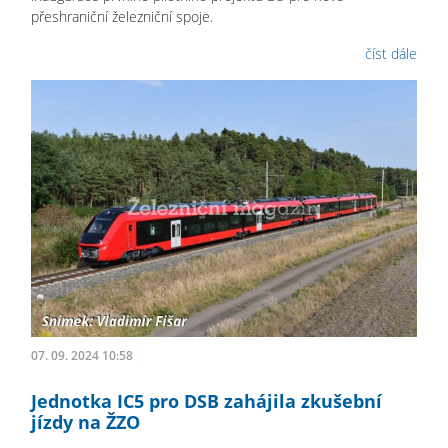
přeshraniční železniční spoje.
číst dále
07. 09. 2024 10:58
Jednotka IC5 pro DSB zahájila zkušební
jízdy na ŽZO