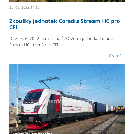
25. 08. 2022 14:13
Zkoušky jednotek Coradia Stream HC pro
CFL
Dne 24. 6. 2022 dorazila na ŽZO Velim jednotka Coradia
Stream HC určená pro CFL.
číst dále