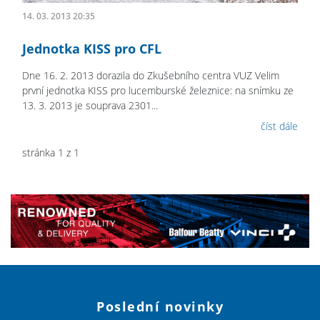
14. 03. 2013 20:35
Jednotka KISS pro CFL
Dne 16. 2. 2013 dorazila do Zkušebního centra VUZ Velim
první jednotka KISS pro lucemburské železnice: na snímku ze
13. 3. 2013 je souprava 2301...
číst dále
stránka 1 z 1
Poslední novinky