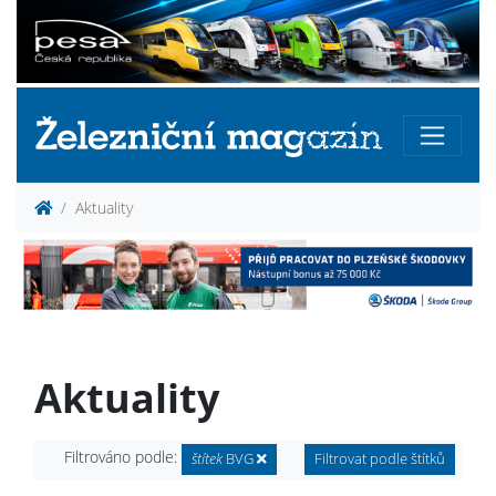
Aktuality
Aktuality
Filtrováno podle:
štítek
BVG
Filtrovat podle štítků