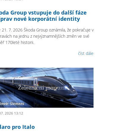
oda Group vstupuje do další fáze
íprav nové korporátní identity
 21. 7. 2026 Škoda Group oznámila, že pokračuje v
pravách na jednu z nejvýznamnějších změn ve své
ř 170leté historii.
číst dále
07. 2026 13:12
laro pro Italo