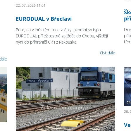
22. 07. 2026 11:01
Šk
př
EURODUAL v Břeclavi
Dne
Poté, co v loňském roce začaly lokomotivy typu
pří
EURODUAL příležitostně zajíždět do Chebu, vjíždějí
témě
nyní do příhraničí ČR i z Rakouska.
číst dále
 dále
20. 
Ve