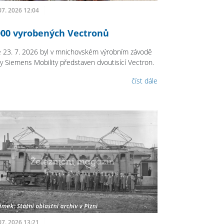
07. 2026 12:04
000 vyrobených Vectronů
 23. 7. 2026 byl v mnichovském výrobním závodě
my Siemens Mobility představen dvoutisící Vectron.
číst dále
07. 2026 13:21