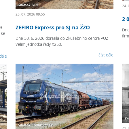
24. 
25. 07. 2026 09:55
2 
ZEFIRO Express pro SJ na ŽZO
ve
Dne
 se
fir
Dne 30. 6. 2026 dorazila do Zkušebního centra VUZ
Velim jednotka řady X250.
číst dále
 dále
21. 