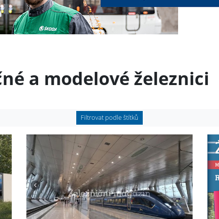
čné a modelové železnici
Filtrovat podle štítků