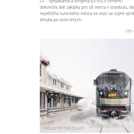
DT - Výhybkárna a strojírna (DTVS) v červenci
dokončila dvě zakázky pro síť metra v Istanbulu, do
největšího tureckého města se vrací se svými výro
zhruba po osmi letech.
číst