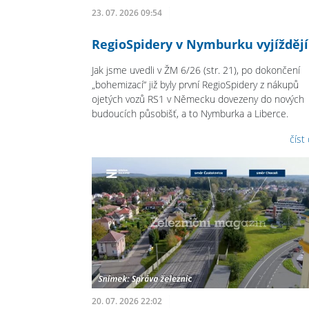
23. 07. 2026 09:54
RegioSpidery v Nymburku vyjíždějí
Jak jsme uvedli v ŽM 6/26 (str. 21), po dokončení
„bohemizací“ již byly první RegioSpidery z nákupů
ojetých vozů RS1 v Německu dovezeny do nových
budoucích působišť, a to Nymburka a Liberce.
číst
20. 07. 2026 22:02