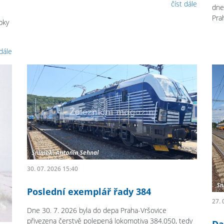
číst dále
dne
Pra
bky
 dále
30. 07. 2026 15:40
Poslední exemplář řady 384
27. 
Dne 30. 7. 2026 byla do depa Praha-Vršovice
přivezena čerstvě polepená lokomotiva 384.050, tedy
Da