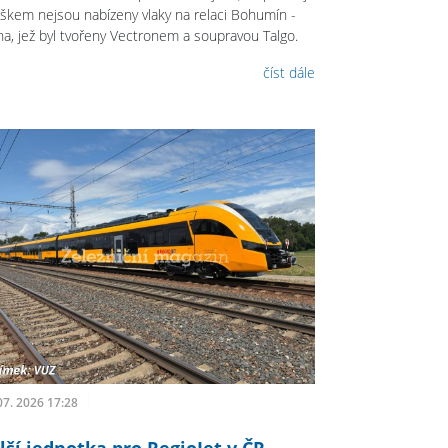
škem nejsou nabízeny vlaky na relaci Bohumín -
ha, jež byl tvořeny Vectronem a soupravou Talgo.
číst dále
07. 2026 17:28
lší jednotka pro RegioJet v ČR