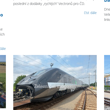
poslední z dodávky „rychlých“ Vectronů pro ČD.
Dne
číst dále
do
Vel
link
se
ích
 dále