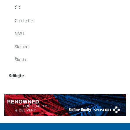
ČD
Comfortjet
NMU
Siemens
Škoda
Sdílejte