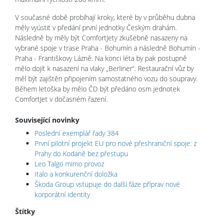
V současné době probíhají kroky, které by v průběhu dubna
měly vyústit v předání první jednotky Českým drahám.
Následně by měly být ComfortJety zkušebně nasazeny na
vybrané spoje v trase Praha - Bohumín a následně Bohumín -
Praha - Františkovy Lázně. Na konci léta by pak postupně
mělo dojít k nasazení na vlaky „Berliner“. Restaurační vůz by
měl být zajištěn připojením samostatného vozu do soupravy.
Během letoška by mělo ČD být předáno osm jednotek
ComfortJet v dočasném řazení.
Související novinky
Poslední exemplář řady 384
První pilotní projekt EU pro nové přeshraniční spoje: z
Prahy do Kodaně bez přestupu
Leo Talgo mimo provoz
Italo a konkurenční doložka
Škoda Group vstupuje do další fáze příprav nové
korporátní identity
Štítky