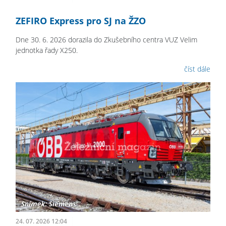
ZEFIRO Express pro SJ na ŽZO
Dne 30. 6. 2026 dorazila do Zkušebního centra VUZ Velim
jednotka řady X250.
číst dále
24. 07. 2026 12:04