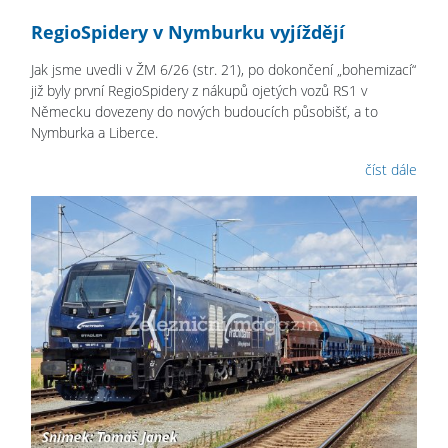
RegioSpidery v Nymburku vyjíždějí
Jak jsme uvedli v ŽM 6/26 (str. 21), po dokončení „bohemizací“
již byly první RegioSpidery z nákupů ojetých vozů RS1 v
Německu dovezeny do nových budoucích působišť, a to
Nymburka a Liberce.
číst dále