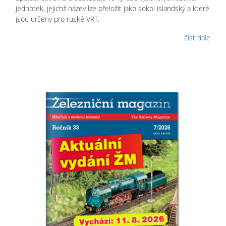
jednotek, jejichž název lze přeložit jako sokol islandský a které
jsou určeny pro ruské VRT.
číst dále