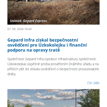
07. 08. 2026 18:45
Gepard Infra získal bezpečnostní
osvědčení pro Úzkokolejku i finanční
podporu na opravy tratě
Společnost Gepard Infra (správce infrastruktury společnosti
Úzkokolejka) úspěšně prošla prověřením Drážního úřadu a na
příštích pět let získala osvědčení o bezpečnosti provozovatele
dráhy.
číst dále