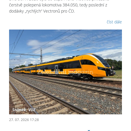
čerstvě polepená lokomotiva 384.050, tedy poslední z
dodávky „rychlých“ Vectronů pro ČD.
číst dále
27. 07. 2026 17:28