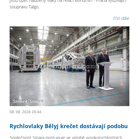
jsou opět nabízeny vlaky na relaci Bohumín - Praha využívající
soupravu Talgo.
číst dále
08. 08. 2026 20:44
Rychlovlaky Bělyj krečet dostávají podobu
Společnost Sinara postupuje ve výrobě vysokorychlostních