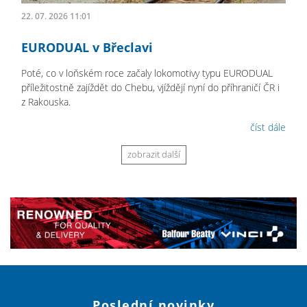
22. 07. 2026 11:01
EURODUAL v Břeclavi
Poté, co v loňském roce začaly lokomotivy typu EURODUAL
příležitostně zajíždět do Chebu, vjíždějí nyní do příhraničí ČR i
z Rakouska.
číst dále
zobrazit další
Poslední novinky