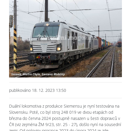
publikováno 18. 12. 2023 13:50
Duální lokomotiva z produkce Siemensu je nyní testována na
Slovensku. Poté, co byl stroj 248 019 ve dvou etapách od
března do června 2024 postupně nasazen u šesti dopravců v
ČR (viz zejména ŽM 9/23, str. 25 - 27), došlo nyní na sousední
zemi. Od poloviny prosince 2023 do února 2024 je zde