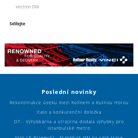
Vectron DM
Sdílejte
Poslední novinky
Rekonstrukce úseku mezi Kolínem a Kutnou Horou
Italo a konkurenční doložka
DT - Výhybkárna a strojírna dodala výhybky pro
istanbulské metro
Vlak LE Przemyśl - Frankfurt (M) na celé trase