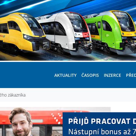
AKTUALITY
ČASOPIS
INZERCE
PŘE
kého zákazníka