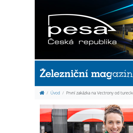
Úvod
První zakázka na Vectrony od turec