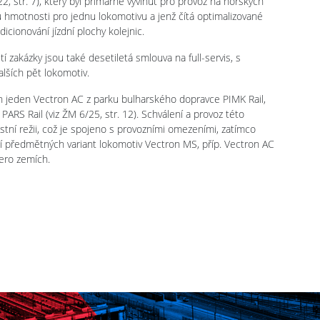
str. 7), který byl primárně vyvinut pro provoz na horských
u hmotnosti pro jednu lokomotivu a jenž čítá optimalizované
icionování jízdní plochy kolejnic.
zakázky jsou také desetiletá smlouva na full-servis, s
alších pět lokomotiv.
n jeden Vectron AC z parku bulharského dopravce PIMK Rail,
ARS Rail (viz ŽM 6/25, str. 12). Schválení a provoz této
lastní režii, což je spojeno s provozními omezeními, zatímco
ní předmětných variant lokomotiv Vectron MS, příp. Vectron AC
cero zemích.