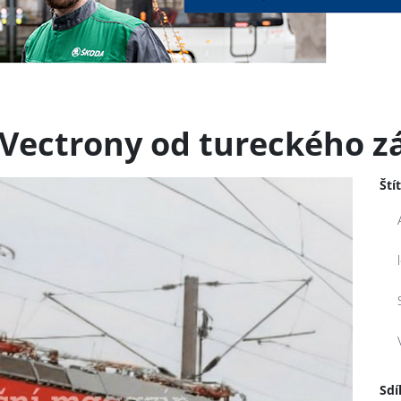
 Vectrony od tureckého z
Ští
Sdí