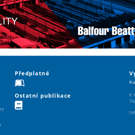
Předplatné
V
Ra
Ostatní publikace
K 
76
í
vy
te
u