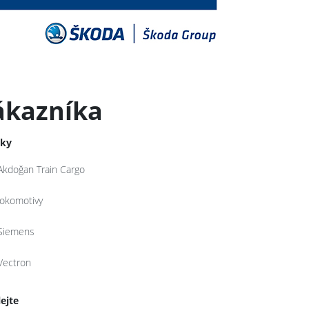
ákazníka
tky
Akdoğan Train Cargo
lokomotivy
Siemens
Vectron
lejte