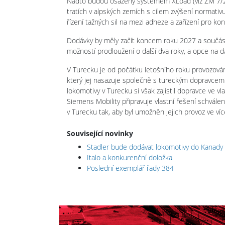
Nadto budou osazeny systémem XLoad (viz ŽM 7/22, 
tratích v alpských zemích s cílem zvýšení normativ
řízení tažných sil na mezi adheze a zařízení pro kond
Dodávky by měly začít koncem roku 2027 a součástí 
možností prodloužení o další dva roky, a opce na d
V Turecku je od počátku letošního roku provozová
který jej nasazuje společně s tureckým dopravcem P
lokomotivy v Turecku si však zajistil dopravce ve v
Siemens Mobility připravuje vlastní řešení schvále
v Turecku tak, aby byl umožněn jejich provoz ve ví
Související novinky
Stadler bude dodávat lokomotivy do Kanady
Italo a konkurenční doložka
Poslední exemplář řady 384