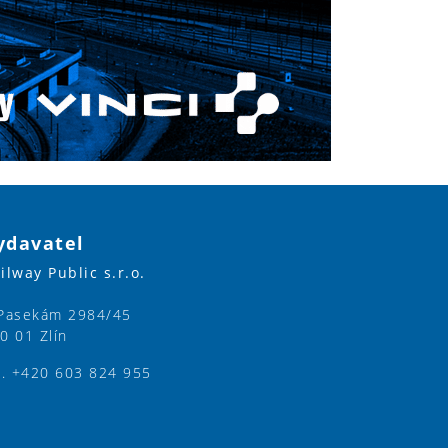
ydavatel
ilway Public s.r.o.
Pasekám 2984/45
0 01 Zlín
l. +420 603 824 955