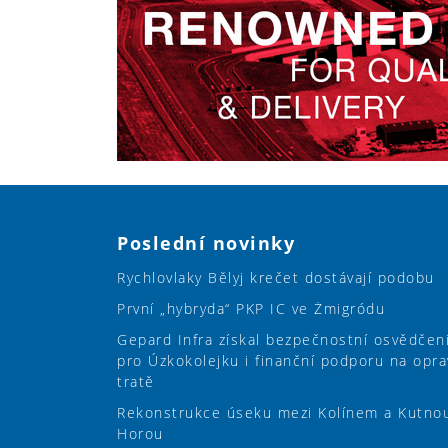
Poslední novinky
Rychlovlaky Bělyj krečet dostávají podobu
První „hybryda“ PKP IC ve Żmigródu
Gepard Infra získal bezpečnostní osvědčen
pro Úzkokolejku i finanční podporu na opra
tratě
Rekonstrukce úseku mezi Kolínem a Kutno
Horou