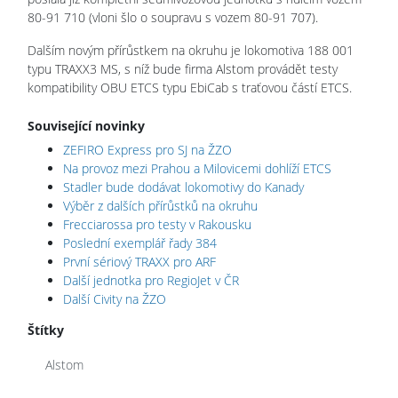
80-91 710 (vloni šlo o soupravu s vozem 80-91 707).
Dalším novým přírůstkem na okruhu je lokomotiva 188 001
typu TRAXX3 MS, s níž bude firma Alstom provádět testy
kompatibility OBU ETCS typu EbiCab s traťovou částí ETCS.
Související novinky
ZEFIRO Express pro SJ na ŽZO
Na provoz mezi Prahou a Milovicemi dohlíží ETCS
Stadler bude dodávat lokomotivy do Kanady
Výběr z dalších přírůstků na okruhu
Frecciarossa pro testy v Rakousku
Poslední exemplář řady 384
První sériový TRAXX pro ARF
Další jednotka pro RegioJet v ČR
Další Civity na ŽZO
Štítky
Alstom