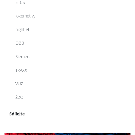
ETCS
lokomotivy
nightjet
ÖBB
Siemens
TRAXX
VUZ
ŽZO
Sdílejte