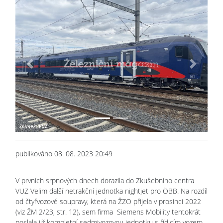
Previous
Next
publikováno 08. 08. 2023 20:49
V prvních srpnových dnech dorazila do Zkušebního centra
VUZ Velim další netrakční jednotka nightjet pro ÖBB. Na rozdíl
od čtyřvozové soupravy, která na ŽZO přijela v prosinci 2022
(viz ŽM 2/23, str. 12), sem firma Siemens Mobility tentokrát
poslala již kompletní sedmivozovou jednotku s řídicím vozem