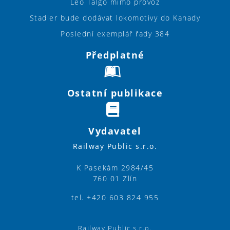
Leo Talgo mimo provoz
Stadler bude dodávat lokomotivy do Kanady
Poslední exemplář řady 384
Předplatné
Ostatní publikace
Vydavatel
Railway Public s.r.o.
K Pasekám 2984/45
760 01 Zlín
tel. +420 603 824 955
Railway Public s.r.o.