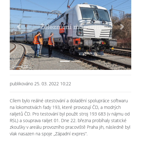
Previous
Next
publikováno 25. 03. 2022 10:22
Cílem bylo reálné otestování a doladění spolupráce softwaru
na lokomotivách řady 193, které provozují ČD, a modrých
railjetů ČD. Pro testování byl použit stroj 193 683 (v nájmu od
RSL) a souprava railjet 01. Dne 22. března probíhaly statické
zkoušky v areálu provozního pracoviště Praha jih, následně byl
vlak nasazen na spoje „Západní expres“.