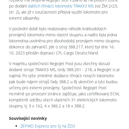
po dodání
dalších třinácti lokomotiv TRAXX3 MS
(viz ŽM 2/23,
str. 2), ale již v současnosti přibývá využití lokomotiv pro
externí zákazníky.
V poslední době bylo realizováno několik krátkodobých
pronájmů lokomotiv mimo vlastní skupinu a nadto byla jedna
lokomotiva uvolněna pro dlouhodobý pronájem mimo skupinu
dokonce do zahraničí. Jde o stroj 388.217, který byl dne 16.
10. 2023 předán dopravci CFL Cargo Deutschland.
V majetku společnosti RegioJet Pool jsou všechny dosud
dodané stroje TRAXX3 MS, tedy 388.201 - 218, a RegioJet si je
najímá. Po výše zmíněné dodávce třinácti nových lokomotiv
pak bude nájem strojů řady 388.2 u RJ ukončen a tyto budou
určeny pro externí pronájmy. Společnost RegioJet Pool
nicméně po provozní stránce zajišťuje, jako certifikovaný ECM,
kompletně údržbu všech vlastních 31 elektrických lokomotiv
skupiny, tj. 9 x 162, 4 x 386.2 a 18 x 388.2.
Související novinky
ZEFIRO Express pro SJ na ŽZO