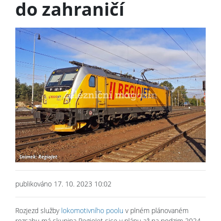
do zahraničí
publikováno 17. 10. 2023 10:02
Rozjezd služby
lokomotivního poolu
v plném plánovaném
rozsahu má skupina RegioJet sice v plánu až na podzim 2024,