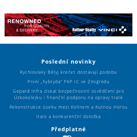
Poslední novinky
Rychlovlaky Bělyj krečet dostávají podobu
První „hybryda“ PKP IC ve Żmigródu
Gepard Infra získal bezpečnostní osvědčení pro
Úzkokolejku i finanční podporu na opravy tratě
Rekonstrukce úseku mezi Kolínem a Kutnou Horou
Italo a konkurenční doložka
Předplatné