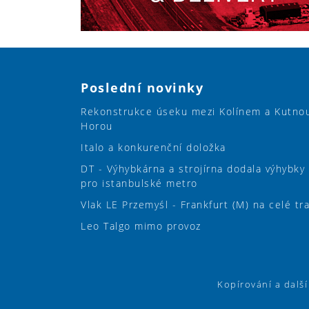
Poslední novinky
Rekonstrukce úseku mezi Kolínem a Kutno
Horou
Italo a konkurenční doložka
DT - Výhybkárna a strojírna dodala výhybky
pro istanbulské metro
Vlak LE Przemyśl - Frankfurt (M) na celé tr
Leo Talgo mimo provoz
Kopírování a dalš