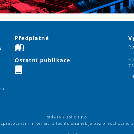
Předplatné
V
Ra
u
Ostatní publikace
K 
76
te
ase
Railway Public s.r.o.
í zpracovávání informací z těchto stránek je bez předchozího 