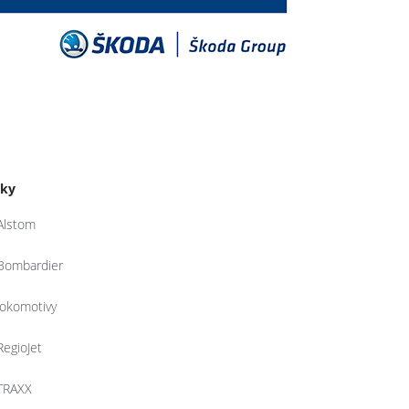
tky
Alstom
Bombardier
lokomotivy
RegioJet
TRAXX