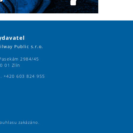
ydavatel
ilway Public s.r.o.
Pasekám 2984/45
0 01 Zlín
l. +420 603 824 955
souhlasu zakázáno.