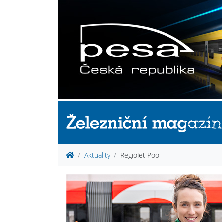
Aktuality
RegioJet Pool