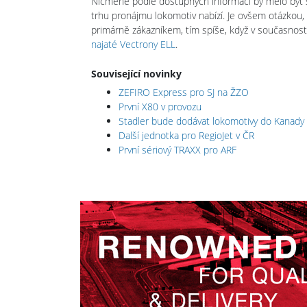
Nicméně podle dostupných informací by mělo být smy
trhu pronájmu lokomotiv nabízí. Je ovšem otázkou
primárně zákazníkem, tím spíše, když v současnosti
najaté Vectrony ELL
.
Související novinky
ZEFIRO Express pro SJ na ŽZO
První X80 v provozu
Stadler bude dodávat lokomotivy do Kanady
Další jednotka pro RegioJet v ČR
První sériový TRAXX pro ARF