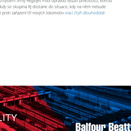
slem firmy RegioJet Pool opravdu využití příležitosti, kterou
, kdy se skupina RJ dostane do situace, kdy na něm nebude
 proti zařazení tří nových lokomotiv
vrací čtyři dlouhodobě