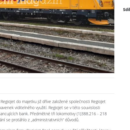
Sdí
 RegioJet do majetku již dříve založené společnosti RegioJet
navenek viditelného využití. RegioJet se v této souvislosti
nancujících bank. Předmětné tři lokomotivy (1)388.216 - 218
dání se protáhlo z „administrativních“ důvodů.