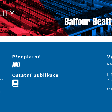
Předplatné
V
Ra
í
Ostatní publikace
K 
vy
76
te
u