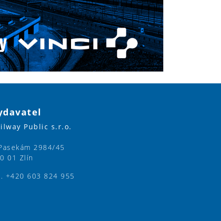
ydavatel
ilway Public s.r.o.
Pasekám 2984/45
0 01 Zlín
l. +420 603 824 955