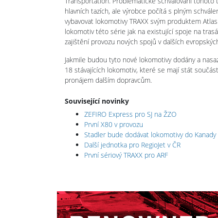
Transportation. Problematické schvalování tohoto
hlavních tazích, ale výrobce počítá s plným schvá
vybavovat lokomotivy TRAXX svým produktem Atlas (v
lokomotiv této série jak na existující spoje na tras
zajištění provozu nových spojů v dalších evropskýc
Jakmile budou tyto nové lokomotivy dodány a nasaz
18 stávajících lokomotiv, které se mají stát součás
pronájem dalším dopravcům.
Související novinky
ZEFIRO Express pro SJ na ŽZO
První X80 v provozu
Stadler bude dodávat lokomotivy do Kanady
Další jednotka pro RegioJet v ČR
První sériový TRAXX pro ARF