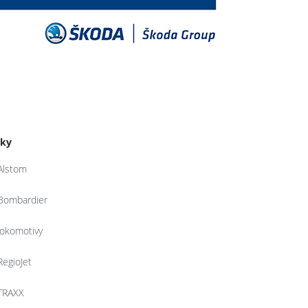
tky
Alstom
Bombardier
lokomotivy
RegioJet
TRAXX