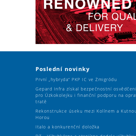
Poslední novinky
První „hybryda“ PKP IC ve Żmigródu
Gepard Infra získal bezpečnostní osvědčen
pro Úzkokolejku i finanční podporu na opra
tratě
Rekonstrukce úseku mezi Kolínem a Kutno
Horou
Italo a konkurenční doložka