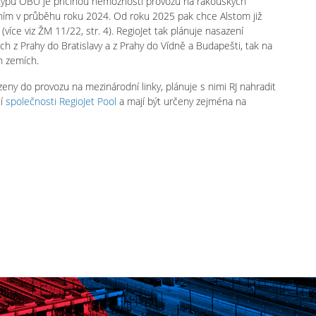
 typu OBU je příčinou nemožnosti provozu na rakouských
lením v průběhu roku 2024. Od roku 2025 pak chce Alstom již
íce viz ŽM 11/22, str. 4). RegioJet tak plánuje nasazení
ách z Prahy do Bratislavy a z Prahy do Vídně a Budapešti, tak na
h zemích.
eny do provozu na mezinárodní linky, plánuje s nimi RJ nahradit
tí
společnosti RegioJet Pool
a mají být určeny zejména na