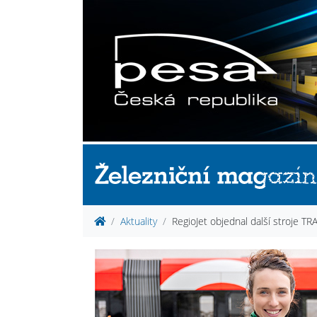
Aktuality
RegioJet objednal další stroje T