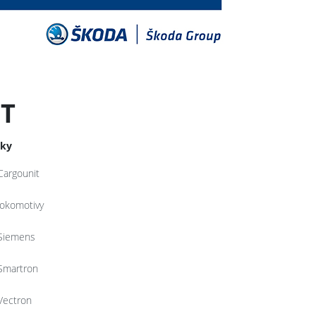
IT
tky
Cargounit
lokomotivy
Siemens
Smartron
Vectron