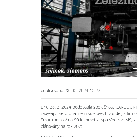
Previous
publikováno 28. 02. 2024 12:27
Dne 28. 2. 2024 podepsala společnost CARGOUNIT, 
zabývající se pronájmem kolejových vozidel, s fir
Smartron a až na 90 lokomotiv typu Vectron MS, z n
plánovány na rok 2025.