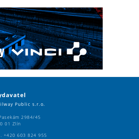
ydavatel
ilway Public s.r.o.
Pasekám 2984/45
0 01 Zlín
l. +420 603 824 955