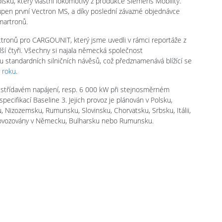
ku, který vlastní lokomotivy z produkce Siemens Mobility.
upen první Vectron MS, a díky poslední závazné objednávce
martronů.
ronů pro CARGOUNIT, který jsme uvedli v rámci reportáže z
lší čtyři. Všechny si najala německá společnost
 standardních silničních návěsů, což předznamenává blížící se
 roku
.
střídavém napájení, resp. 6 000 kW při stejnosměrném
pecifikací Baseline 3. Jejich provoz je plánován v Polsku,
Nizozemsku, Rumunsku, Slovinsku, Chorvatsku, Srbsku, Itálii,
provozovány v Německu, Bulharsku nebo Rumunsku.