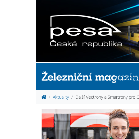
Aktuality
Další Vectrony a Smartrony pr