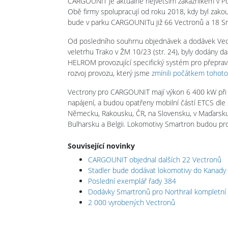
CARGOUNIT je aktuálně největším zákazníkem v Pols
Obě firmy spolupracují od roku 2018, kdy byl zako
bude v parku CARGOUNITu již 66 Vectronů a 18 S
Od posledního souhrnu objednávek a dodávek Vect
veletrhu Trako v ŽM 10/23 (str. 24), byly dodány da
HELROM provozující specifický systém pro přepravu
rozvoj provozu, který jsme
zmínili počátkem tohoto
Vectrony pro CARGOUNIT mají výkon 6 400 kW při 
napájení, a budou opatřeny mobilní částí ETCS dle s
Německu, Rakousku, ČR, na Slovensku, v Maďarsku, 
Bulharsku a Belgii. Lokomotivy Smartron budou 
Související novinky
CARGOUNIT objednal dalších 22 Vectronů
Stadler bude dodávat lokomotivy do Kanady
Poslední exemplář řady 384
Dodávky Smartronů pro Northrail kompletní
2 000 vyrobených Vectronů