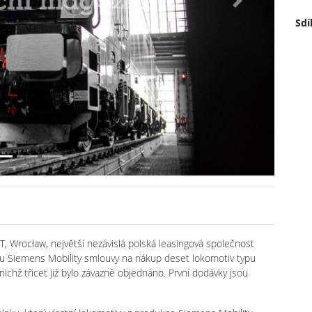
Next
Sdí
Wrocław, největší nezávislá polská leasingová společnost
mou Siemens Mobility smlouvy na nákup deset lokomotiv typu
ichž třicet již bylo závazně objednáno. První dodávky jsou