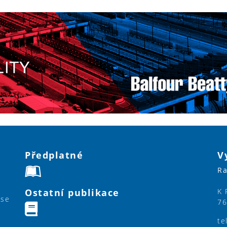
Předplatné
V
Ra
Ostatní publikace
K 
ase
76
te