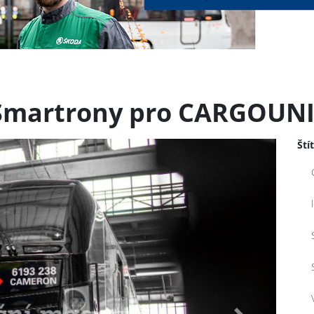
 Smartrony pro CARGOUN
Ští