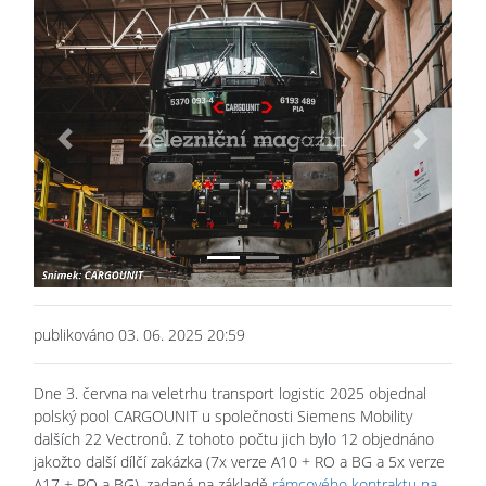
Previous
Next
publikováno 03. 06. 2025 20:59
Dne 3. června na veletrhu transport logistic 2025 objednal
polský pool CARGOUNIT u společnosti Siemens Mobility
dalších 22 Vectronů. Z tohoto počtu jich bylo 12 objednáno
jakožto další dílčí zakázka (7x verze A10 + RO a BG a 5x verze
A17 + RO a BG), zadaná na základě
rámcového kontraktu na