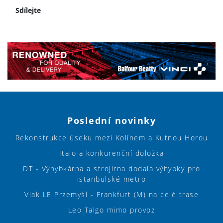
Sdílejte
Poslední novinky
Rekonstrukce úseku mezi Kolínem a Kutnou Horou
Italo a konkurenční doložka
DT - Výhybkárna a strojírna dodala výhybky pro
istanbulské metro
Vlak LE Przemyśl - Frankfurt (M) na celé trase
Leo Talgo mimo provoz