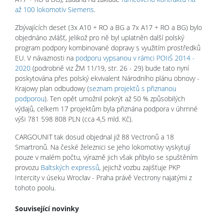
až 100 lokomotiv Siemens
.
Zbývajících deset (3x A10 + RO a BG a 7x A17 + RO a BG) bylo
objednáno zvlášť, jelikož pro ně byl uplatněn další polský
program podpory kombinované dopravy s využitím prostředků
EU. V návaznosti na
podporu vypsanou v rámci POIiŚ 2014 -
2020
(podrobně viz ŽM 11/19, str. 26 - 29) bude tato nyní
poskytována přes polský ekvivalent Národního plánu obnovy -
Krajowy plan odbudowy (
seznam projektů s přiznanou
podporou
). Ten opět umožnil pokrýt až 50 % způsobilých
výdajů, celkem 17 projektům byla přiznána podpora v úhrnné
výši 781 598 808 PLN (cca 4,5 mld. Kč).
CARGOUNIT tak dosud objednal již 88 Vectronů a 18
Smartronů. Na české železnici se jeho lokomotivy vyskytují
pouze v malém počtu, výrazně jich však přibylo se spuštěním
provozu
Baltských expressů
, jejichž vozbu zajišťuje PKP
Intercity v úseku Wrocłav - Praha právě Vectrony najatými z
tohoto poolu.
Související novinky