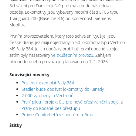
Schválení pro Dánsko ještě probíhá a bude následovat
později. Lokomotivy jsou vybaveny mobilní částí ETCS typu
Trainguard 200 (Baseline 3.6) od společnosti Siemens
Mobility.
Prvním provozovatelem, který toto schválení využije, jsou
České dráhy, jež mají objednaných 50 lokomotiv typu Vectron
MS řady 384. Jejich dodávky probíhají, první dodané stroje
zatím byly nasazovány
ve zkušebním provozu
. Zahájení
plnohodnotného provozu je plánováno na 1. 1. 2026.
Související novinky
Poslední exemplář řady 384
Stadler bude dodávat lokomotivy do Kanady
2 000 vyrobených Vectronů
První pilotní projekt EU pro nové přeshraniční spoje: z
Prahy do Kodaně bez přestupu
Provoz ComfortJetů v sunutém režimu
Štítky