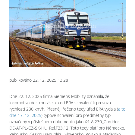
publikováno 22. 12. 2025 13:28
Dne 22. 12. 2025 firma Siemens Mobility oznámila, že
lokomotiva Vectron získala od ERA schválení k provozu
rychlostí 230 km/h. Přesněji řečeno tedy úřad ERA vydala (
a to
dne 17. 12. 2025
) typové schválení pro předmětný typ
označený v příslušném dokumentu jako X4-A 230_Corridor
DE-AT-PL-CZ-SK-HU_Rel.F23.12. Toto tedy platí pro Německo,
Rakousko, Českou republiku, Slovensko, Polsko a Maďarsko.