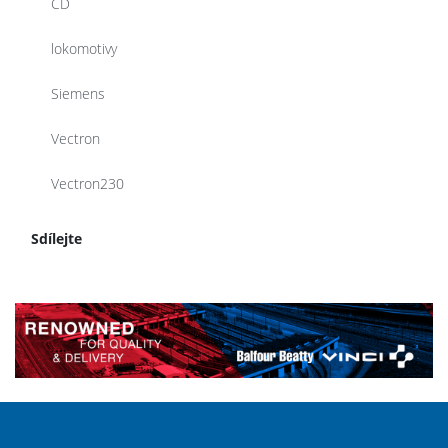
ČD
lokomotivy
Siemens
Vectron
Vectron230
Sdílejte